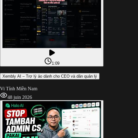
1:09
Xembly AI – Trợ lý ảo dành cho CEO và dân quản lý
Vi Tính Miền Nam
4
8 juin 2026