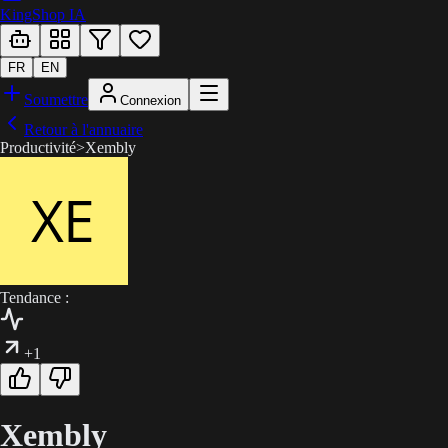
KingShop IA
FR
EN
Soumettre
Connexion
Retour à l'annuaire
Productivité
>
Xembly
Tendance :
+1
Xembly