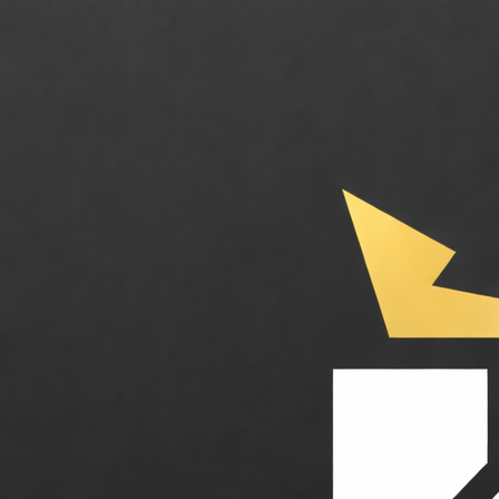
Xembly. Le chef de cabinet IA qui automatise vos réunions et tâches. Cat