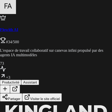
Flowith AI
#
34
/500
L'espace de travail collaboratif sur canevas infini propulsé par des
agents IA multimodèles
73
+3
Productivité
Assistant
Partager
Visiter le site officiel
KINGLAND
KINGLAND
KINGLAND