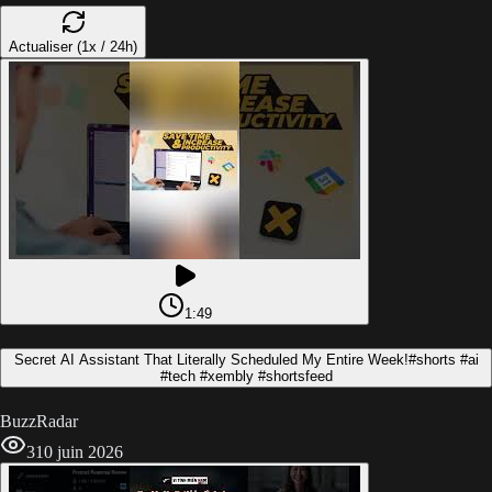
Actualiser (1x / 24h)
1:49
Secret AI Assistant That Literally Scheduled My Entire Week!#shorts #ai
#tech #xembly #shortsfeed
BuzzRadar
3
10 juin 2026