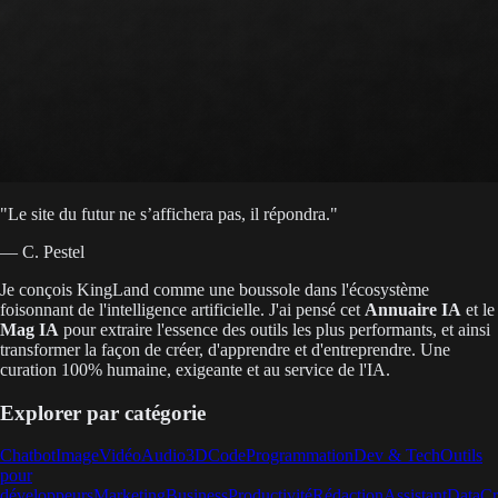
"
Le site du futur ne s’affichera pas, il répondra.
"
— C. Pestel
Je conçois KingLand comme une boussole dans l'écosystème
foisonnant de l'intelligence artificielle. J'ai pensé cet
Annuaire IA
et le
Mag IA
pour extraire l'essence des outils les plus performants, et ainsi
transformer la façon de créer, d'apprendre et d'entreprendre. Une
curation 100% humaine, exigeante et au service de l'IA.
Explorer par catégorie
Chatbot
Image
Vidéo
Audio
3D
Code
Programmation
Dev & Tech
Outils
pour
développeurs
Marketing
Business
Productivité
Rédaction
Assistant
Data
Cr