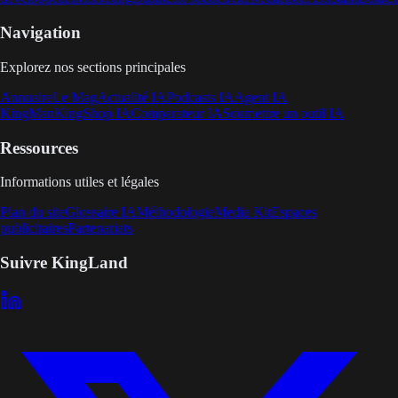
Navigation
Explorez nos sections principales
Annuaire
Le Mag
Actualité IA
Podcasts IA
Agent IA
KingMan
KingShop IA
Comparateur IA
Soumettre un outil IA
Ressources
Informations utiles et légales
Plan du site
Glossaire IA
Méthodologie
Media Kit
Espaces
publicitaires
Partenariats
Suivre KingLand