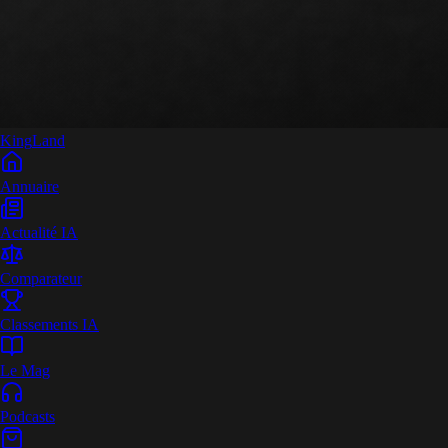
King
Land
Annuaire
Actualité IA
Comparateur
Classements IA
Le Mag
Podcasts