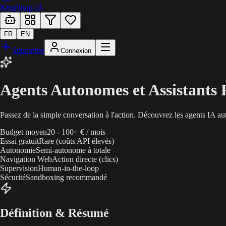
KingShop IA
FR
EN
Soumettre
Connexion
Agents Autonomes et Assistants 
Passez de la simple conversation à l'action. Découvrez les agents IA au
Budget moyen
20 - 100+ € / mois
Essai gratuit
Rare (coûts API élevés)
Autonomie
Semi-autonome à totale
Navigation Web
Action directe (clics)
Supervision
Human-in-the-loop
Sécurité
Sandboxing recommandé
Définition & Résumé