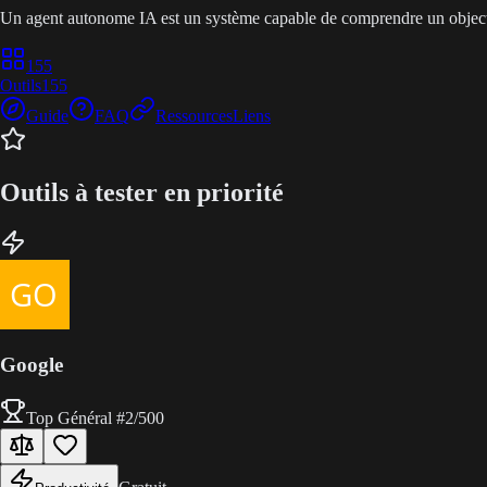
Un agent autonome IA est un système capable de comprendre un objectif
155
Outils
155
Guide
FAQ
Ressources
Liens
Outils à tester en priorité
Google
Top Général
#
2
/500