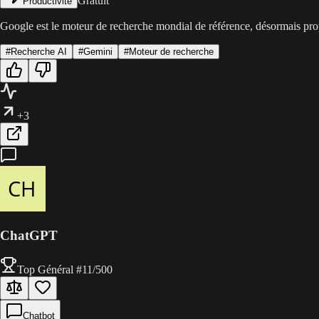
Gratuit
Productivité
Google est le moteur de recherche mondial de référence, désormais pro
#
Recherche AI
#
Gemini
#
Moteur de recherche
+3
Chat
GPT
Top Général
#
11
/500
Chatbot