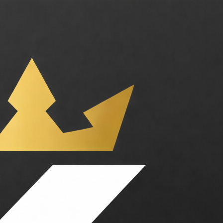
Google DeepMind. Catégories : Image. Tarifs : Freemium, Abonnement, À l