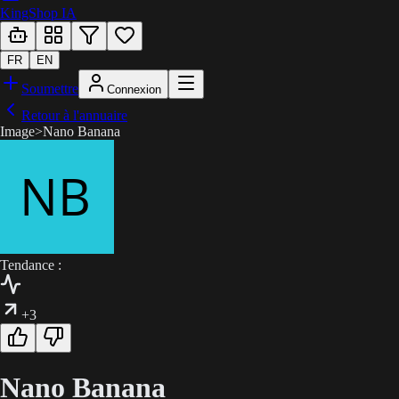
KingShop IA
FR
EN
Soumettre
Connexion
Retour à l'annuaire
Image
>
Nano Banana
Tendance :
+3
Nano Banana