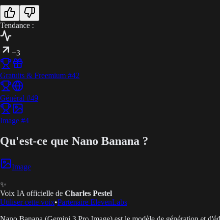
Tendance :
+3
Gratuits & Freemium
#
42
Général
#
49
Image
#
4
Qu'est-ce que Nano Banana ?
Image
✨
Voix IA officielle de
Charles Pestel
Utiliser cette voix
•
Partenaire ElevenLabs
Nano Banana (Gemini 3 Pro Image) est le modèle de génération et d'édit