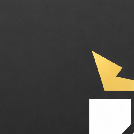
Nano Banana. La génération et l'édition d'images 4K ultra-précise par 