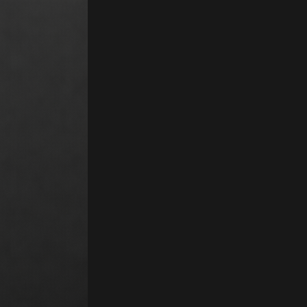
'usage. Nano Banana (Gemini 3 Pro Image) est le modèle de génération e