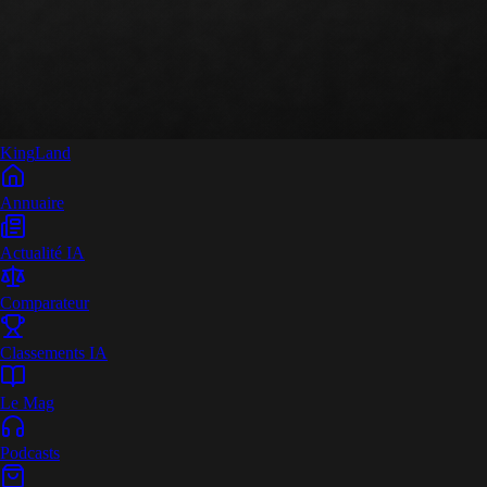
King
Land
Annuaire
Actualité IA
Comparateur
Classements IA
Le Mag
Podcasts