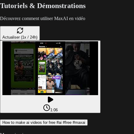
Tutoriels & Démonstrations
Découvrez comment utiliser MaxAI en vidéo
Actualiser (1x / 24h)
1:06
How to make ai videos for free #ai #free #maxai