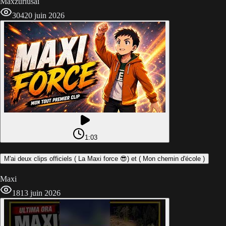
Maxzuriusai
304
20 juin 2026
1:03
M'ai deux clips officiels ( La Maxi force 😎) et ( Mon chemin d'école )
Maxi
18
13 juin 2026