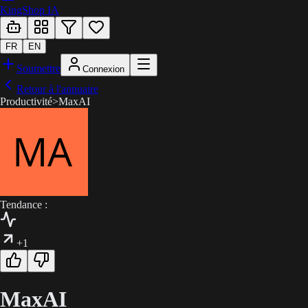
KingShop IA
FR
EN
Soumettre
Connexion
Retour à l'annuaire
Productivité
>
MaxAI
Tendance :
+1
MaxAI