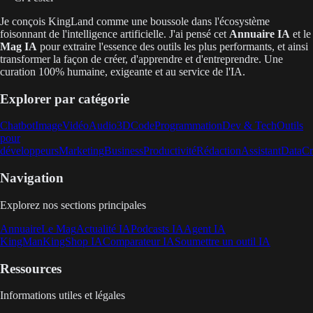
Je conçois KingLand comme une boussole dans l'écosystème
foisonnant de l'intelligence artificielle. J'ai pensé cet
Annuaire IA
et le
Mag IA
pour extraire l'essence des outils les plus performants, et ainsi
transformer la façon de créer, d'apprendre et d'entreprendre. Une
curation 100% humaine, exigeante et au service de l'IA.
Explorer par catégorie
Chatbot
Image
Vidéo
Audio
3D
Code
Programmation
Dev & Tech
Outils
pour
développeurs
Marketing
Business
Productivité
Rédaction
Assistant
Data
Cr
Navigation
Explorez nos sections principales
Annuaire
Le Mag
Actualité IA
Podcasts IA
Agent IA
KingMan
KingShop IA
Comparateur IA
Soumettre un outil IA
Ressources
Informations utiles et légales