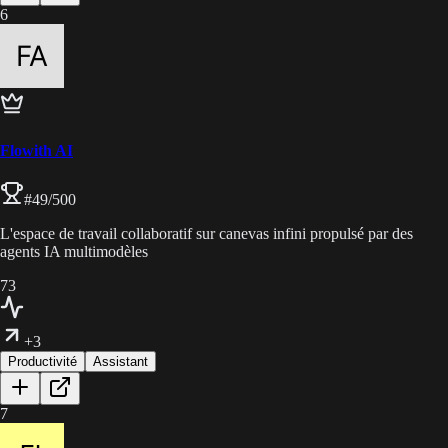
6
Flowith AI
#
49
/500
L'espace de travail collaboratif sur canevas infini propulsé par des
agents IA multimodèles
73
+3
Productivité
Assistant
7