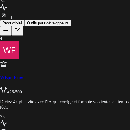
74
+3
Productivité
Outils pour développeurs
4
Wispr Flow
#
26
/500
Dictez 4x plus vite avec l'IA qui corrige et formate vos textes en temps
réel.
73