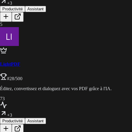
+3
Productivité
Assistant
5
LightPDF
#
28
/500
Éditez, convertissez et dialoguez avec vos PDF grâce à l'IA.
73
+3
Productivité
Assistant