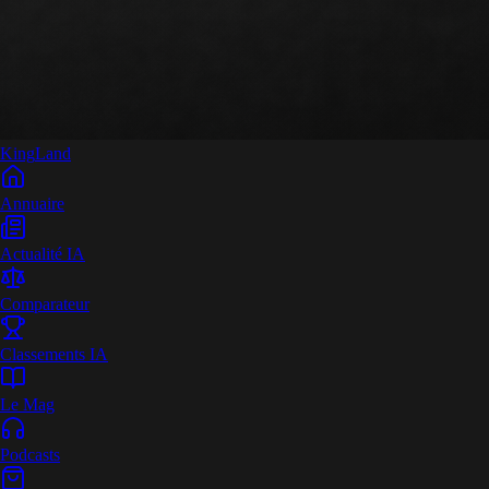
King
Land
Annuaire
Actualité IA
Comparateur
Classements IA
Le Mag
Podcasts