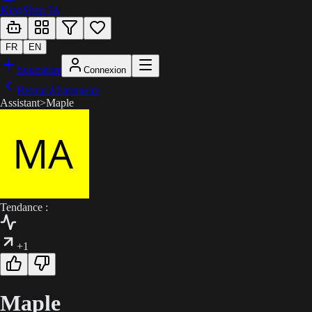
KingShop IA
FR
EN
Soumettre
Connexion
Retour à l'annuaire
Assistant
>
Maple
Tendance :
+1
Maple