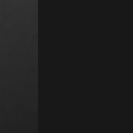
Maple est un agent vocal IA conçu pour les restaurants et l'hôtellerie. 