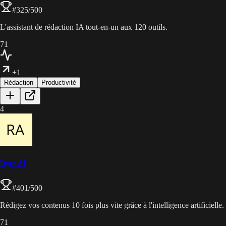
#
325
/500
L'assistant de rédaction IA tout-en-un aux 120 outils.
71
+1
Rédaction
Productivité
4
Rytr AI
#
401
/500
Rédigez vos contenus 10 fois plus vite grâce à l'intelligence artificielle.
71