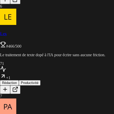
6
Lex
#
466
/500
Le traitement de texte dopé à l'IA pour écrire sans aucune friction.
71
+1
Rédaction
Productivité
7