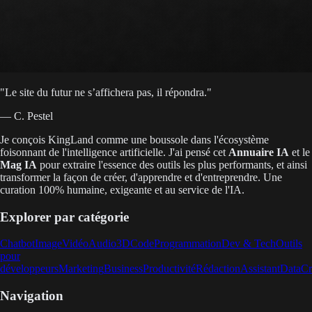
"
Le site du futur ne s’affichera pas, il répondra.
"
— C. Pestel
Je conçois KingLand comme une boussole dans l'écosystème
foisonnant de l'intelligence artificielle. J'ai pensé cet
Annuaire IA
et le
Mag IA
pour extraire l'essence des outils les plus performants, et ainsi
transformer la façon de créer, d'apprendre et d'entreprendre. Une
curation 100% humaine, exigeante et au service de l'IA.
Explorer par catégorie
Chatbot
Image
Vidéo
Audio
3D
Code
Programmation
Dev & Tech
Outils
pour
développeurs
Marketing
Business
Productivité
Rédaction
Assistant
Data
Cr
Navigation