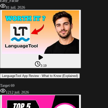
Easy_Facile
8
1 juil. 2026
3:19
LanguageTool App Review - What to Know (Explained)
Target 69
12
12 juil. 2026