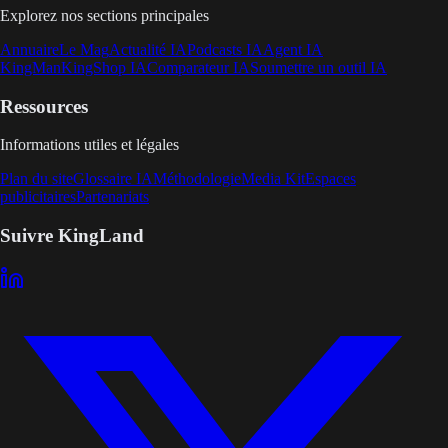
Explorez nos sections principales
Annuaire
Le Mag
Actualité IA
Podcasts IA
Agent IA
KingMan
KingShop IA
Comparateur IA
Soumettre un outil IA
Ressources
Informations utiles et légales
Plan du site
Glossaire IA
Méthodologie
Media Kit
Espaces
publicitaires
Partenariats
Suivre KingLand