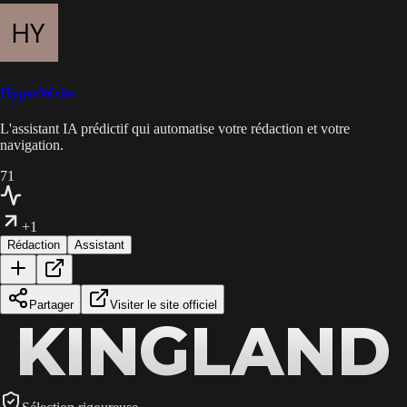
HyperWrite
L'assistant IA prédictif qui automatise votre rédaction et votre
navigation.
71
+1
Rédaction
Assistant
Partager
Visiter le site officiel
KINGLAND
KINGLAND
KINGLAND