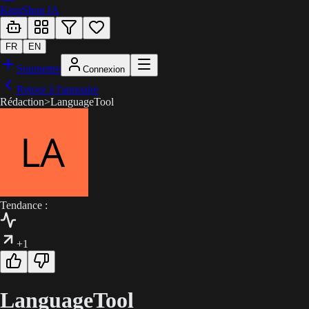
KingShop IA
FR
EN
Soumettre
Connexion
Retour à l'annuaire
Rédaction
>
LanguageTool
Tendance :
+1
LanguageTool