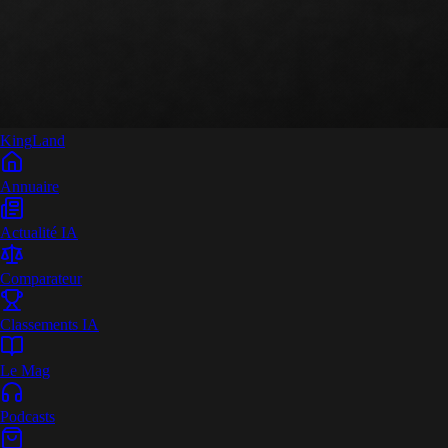
King
Land
Annuaire
Actualité IA
Comparateur
Classements IA
Le Mag
Podcasts