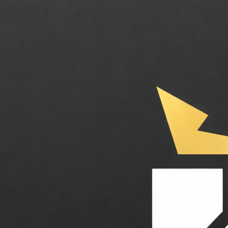
LanguageTool. L'assistant d'écriture IA multilingue pour une rédaction 