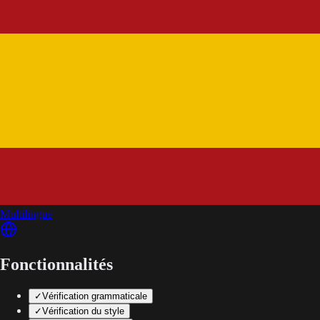
Multilingue
Fonctionnalités
✓
Vérification grammaticale
✓
Vérification du style