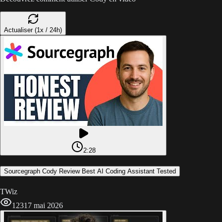
Actualiser (1x / 24h)
2:28
Sourcegraph Cody Review Best AI Coding Assistant Tested
TWiz
123
17 mai 2026