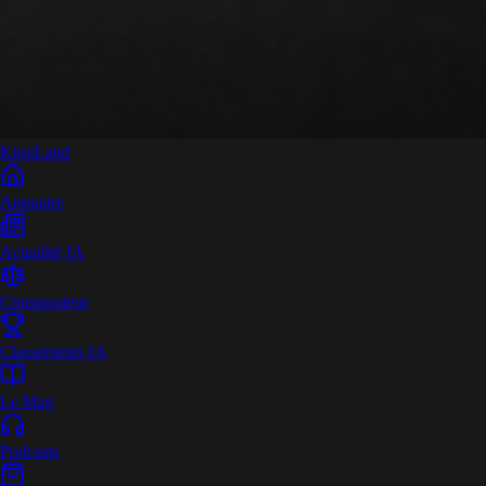
King
Land
Annuaire
Actualité IA
Comparateur
Classements IA
Le Mag
Podcasts