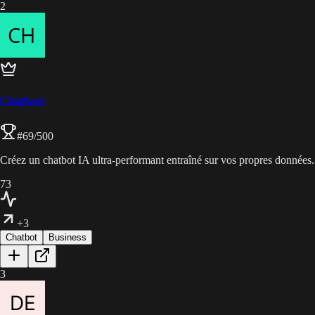
2
Chatbase
#
69
/500
Créez un chatbot IA ultra-performant entraîné sur vos propres données.
73
+3
Chatbot
Business
3