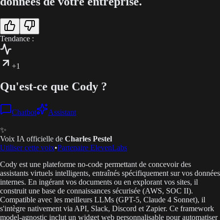
données de votre entreprise.
Tendance :
+1
Qu'est-ce que Cody ?
Chatbot
Assistant
✨
Voix IA officielle de
Charles Pestel
Utiliser cette voix
•
Partenaire ElevenLabs
Cody est une plateforme no-code permettant de concevoir des
assistants virtuels intelligents, entraînés spécifiquement sur vos données
internes. En ingérant vos documents ou en explorant vos sites, il
construit une base de connaissances sécurisée (AWS, SOC II).
Compatible avec les meilleurs LLMs (GPT-5, Claude 4 Sonnet), il
s'intègre nativement via API, Slack, Discord et Zapier. Ce framework
model-agnostic inclut un widget web personnalisable pour automatiser