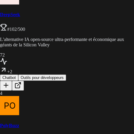
DeepSeek
#
102
/500
L'alternative IA open-source ultra-performante et économique aux
géants de la Silicon Valley
72
+2
Chatbot
Outils pour développeurs
4
PolyBuzz