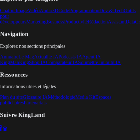
Chatbot
Image
Vidéo
Audio
3D
Code
Programmation
Dev & Tech
Outils
pour
développeurs
Marketing
Business
Productivité
Rédaction
Assistant
Data
Cr
Navigation
Explorez nos sections principales
Annuaire
Le Mag
Actualité IA
Podcasts IA
Agent IA
KingMan
KingShop IA
Comparateur IA
Soumettre un outil IA
Ressources
Informations utiles et légales
Plan du site
Glossaire IA
Méthodologie
Media Kit
Espaces
publicitaires
Partenariats
Suivre KingLand