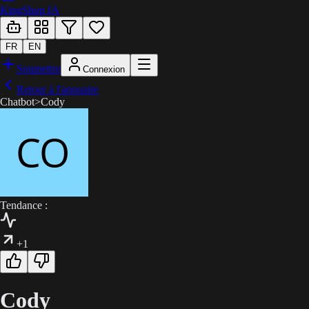
KingShop IA
FR
EN
Soumettre
Connexion
Retour à l'annuaire
Chatbot
>
Cody
Tendance :
+1
Cody