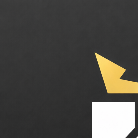
Cody. L'assistant IA sur mesure entraîné avec les données de votre ent