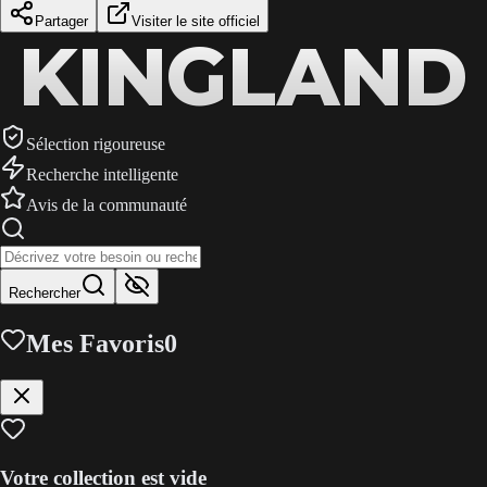
Partager
Visiter le site officiel
KINGLAND
KINGLAND
KINGLAND
Sélection rigoureuse
Recherche intelligente
Avis de la communauté
Rechercher
Mes Favoris
0
Votre collection est vide