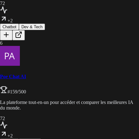
72
+2
Chatbot
Dev & Tech
6
Poe Chat AI
#
159
/500
La plateforme tout-en-un pour accéder et comparer les meilleures IA
du monde.
72
+2