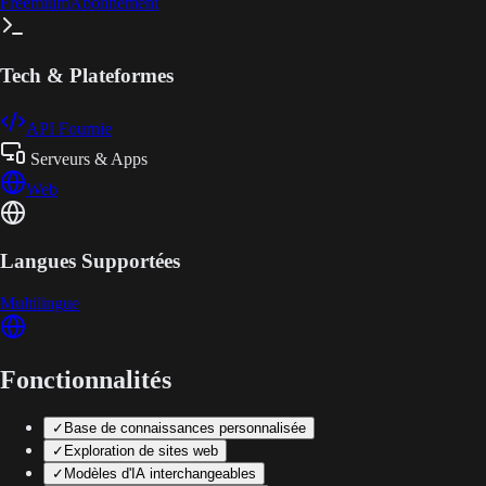
Freemium
Abonnement
Tech & Plateformes
API Fournie
Serveurs & Apps
Web
Langues Supportées
Multilingue
Fonctionnalités
✓
Base de connaissances personnalisée
✓
Exploration de sites web
✓
Modèles d'IA interchangeables