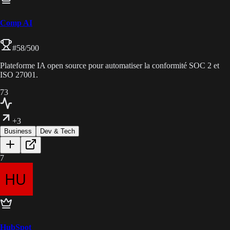
Comp AI
#
58
/500
Plateforme IA open source pour automatiser la conformité SOC 2 et
ISO 27001.
73
+3
Business
Dev & Tech
7
HubSpot