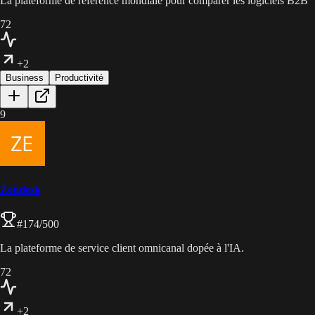
La plateforme de référence mondiale pour comparer les logiciels B2B
72
+2
Business
Productivité
9
Zendesk
#
174
/500
La plateforme de service client omnicanal dopée à l'IA.
72
+2