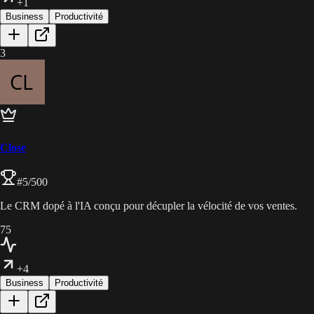
+1
Business
Productivité
3
Close
#
5
/500
Le CRM dopé à l'IA conçu pour décupler la vélocité de vos ventes.
75
+4
Business
Productivité