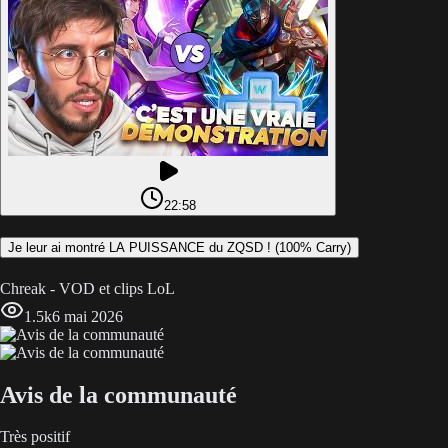
22:58
Je leur ai montré LA PUISSANCE du ZQSD ! (100% Carry)
Chreak - VOD et clips LoL
1.5k
6 mai 2026
Avis de la communauté
Très positif