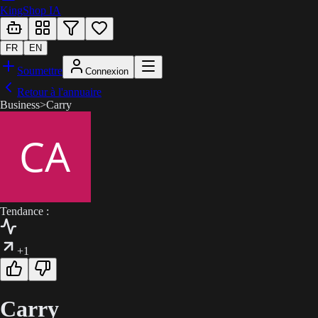
KingShop IA
FR
EN
Soumettre
Connexion
Retour à l'annuaire
Business
>
Carry
Tendance :
+1
Carry