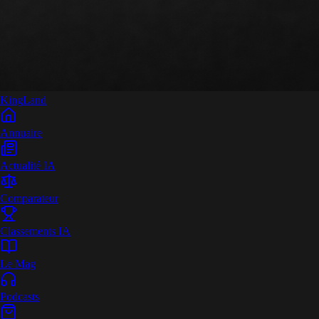
King
Land
Annuaire
Actualité IA
Comparateur
Classements IA
Le Mag
Podcasts