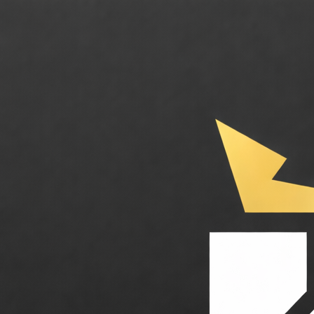
Carry. L'agent IA d'optimisation fiscale et d'investissement pour solopr