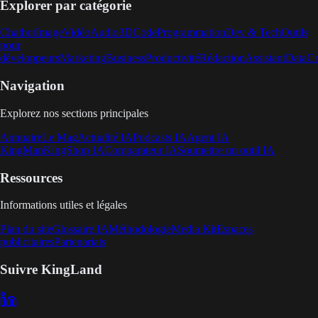
Explorer par catégorie
Chatbot
Image
Vidéo
Audio
3D
Code
Programmation
Dev & Tech
Outils
pour
développeurs
Marketing
Business
Productivité
Rédaction
Assistant
Data
Cr
Navigation
Explorez nos sections principales
Annuaire
Le Mag
Actualité IA
Podcasts IA
Agent IA
KingMan
KingShop IA
Comparateur IA
Soumettre un outil IA
Ressources
Informations utiles et légales
Plan du site
Glossaire IA
Méthodologie
Media Kit
Espaces
publicitaires
Partenariats
Suivre KingLand