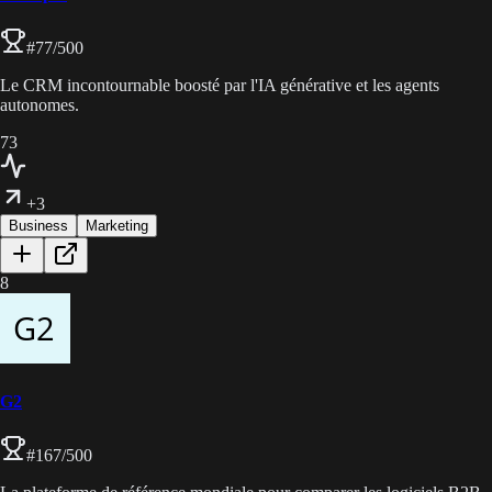
#
77
/500
Le CRM incontournable boosté par l'IA générative et les agents
autonomes.
73
+3
Business
Marketing
8
G2
#
167
/500