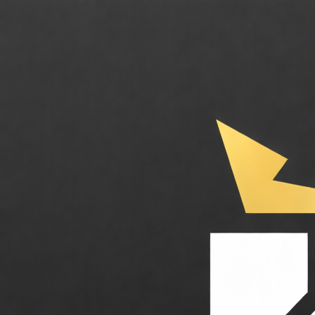
Transcend. Composants matériels industriels et modules de caméras pour