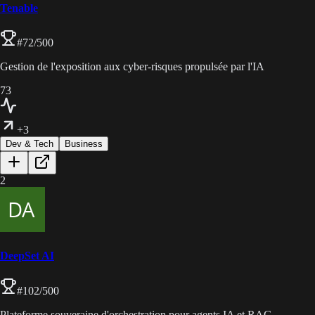
Tenable
#
72
/500
Gestion de l'exposition aux cyber-risques propulsée par l'IA
73
+3
Dev & Tech
Business
2
DeepSet AI
#
102
/500
Plateforme souveraine d'orchestration pour agents IA et RAG.