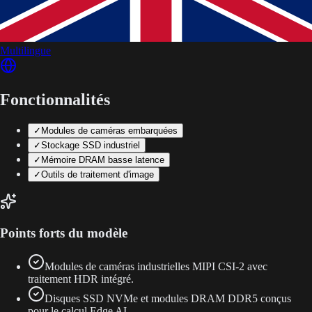
Multilingue
Fonctionnalités
✓
Modules de caméras embarquées
✓
Stockage SSD industriel
✓
Mémoire DRAM basse latence
✓
Outils de traitement d'image
Points forts du modèle
Modules de caméras industrielles MIPI CSI-2 avec
traitement HDR intégré.
Disques SSD NVMe et modules DRAM DDR5 conçus
pour le calcul Edge AI.