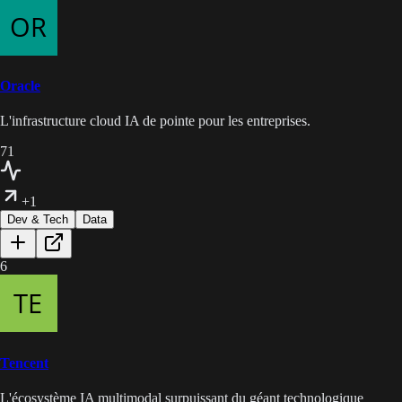
Oracle
L'infrastructure cloud IA de pointe pour les entreprises.
71
+1
Dev & Tech
Data
6
Tencent
L'écosystème IA multimodal surpuissant du géant technologique