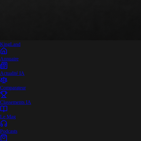
King
Land
Annuaire
Actualité IA
Comparateur
Classements IA
Le Mag
Podcasts