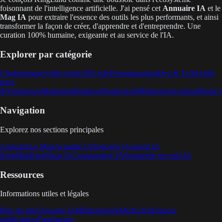
foisonnant de l'intelligence artificielle. J'ai pensé cet
Annuaire IA
et le
Mag IA
pour extraire l'essence des outils les plus performants, et ainsi
transformer la façon de créer, d'apprendre et d'entreprendre. Une
curation 100% humaine, exigeante et au service de l'IA.
Explorer par catégorie
Chatbot
Image
Vidéo
Audio
3D
Code
Programmation
Dev & Tech
Outils
pour
développeurs
Marketing
Business
Productivité
Rédaction
Assistant
Data
Cr
Navigation
Explorez nos sections principales
Annuaire
Le Mag
Actualité IA
Podcasts IA
Agent IA
KingMan
KingShop IA
Comparateur IA
Soumettre un outil IA
Ressources
Informations utiles et légales
Plan du site
Glossaire IA
Méthodologie
Media Kit
Espaces
publicitaires
Partenariats