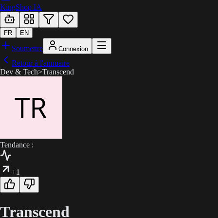
KingShop IA
FR
EN
Soumettre
Connexion
Retour à l'annuaire
Dev & Tech
>
Transcend
Tendance :
+1
Transcend