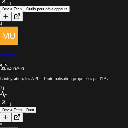
+1
Dev & Tech
Outils pour développeurs
4
MuleSoft
#
499
/500
L'intégration, les API et l'automatisation propulsées par l'IA.
71
+1
Dev & Tech
Data
5