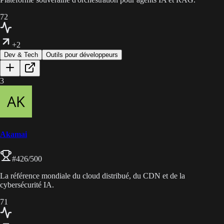
72
+2
Dev & Tech
Outils pour développeurs
3
Akamai
#
426
/500
La référence mondiale du cloud distribué, du CDN et de la
cybersécurité IA.
71