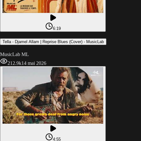
6:19
Tella - Djamel Allam | Reprise Blues (Cover) - MusicLab
MusicLab ML
212.9k
14 mai 2026
4:55