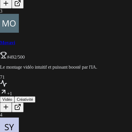
3
Movavi
#
492
/500
Le montage vidéo intuitif et puissant boosté par l'IA.
71
+1
Vidéo
Créativité
4