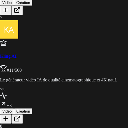
Vidéo
Création
7
Kling AI
#
11
/500
Le générateur vidéo IA de qualité cinématographique et 4K natif.
75
+3
Vidéo
Création
8