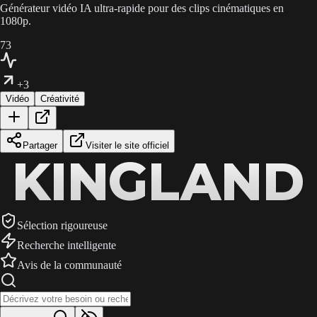
Générateur vidéo IA ultra-rapide pour des clips cinématiques en
1080p.
73
+3
Vidéo
Créativité
Partager
Visiter le site officiel
KINGLAND
KINGLAND
KINGLAND
Sélection rigoureuse
Recherche intelligente
Avis de la communauté