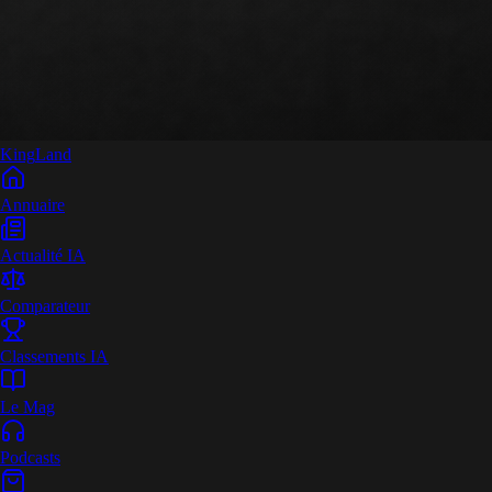
King
Land
Annuaire
Actualité IA
Comparateur
Classements IA
Le Mag
Podcasts