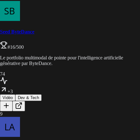
Seed ByteDance
#
16
/500
Le portfolio multimodal de pointe pour l'intelligence artificielle
générative par ByteDance.
74
+3
Vidéo
Dev & Tech
9