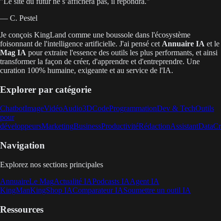
"
Le site du futur ne s’affichera pas, il répondra.
"
— C. Pestel
Je conçois KingLand comme une boussole dans l'écosystème
foisonnant de l'intelligence artificielle. J'ai pensé cet
Annuaire IA
et le
Mag IA
pour extraire l'essence des outils les plus performants, et ainsi
transformer la façon de créer, d'apprendre et d'entreprendre. Une
curation 100% humaine, exigeante et au service de l'IA.
Explorer par catégorie
Chatbot
Image
Vidéo
Audio
3D
Code
Programmation
Dev & Tech
Outils
pour
développeurs
Marketing
Business
Productivité
Rédaction
Assistant
Data
Cr
Navigation
Explorez nos sections principales
Annuaire
Le Mag
Actualité IA
Podcasts IA
Agent IA
KingMan
KingShop IA
Comparateur IA
Soumettre un outil IA
Ressources