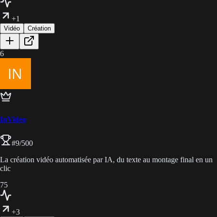
+1
Vidéo
Création
6
InVideo
#
9
/500
La création vidéo automatisée par IA, du texte au montage final en un
clic
75
+3