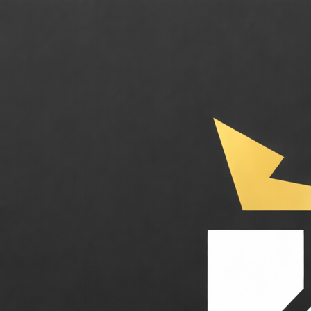
Tella. Créez des vidéos d'écran professionnelles en quelques clics. Caté