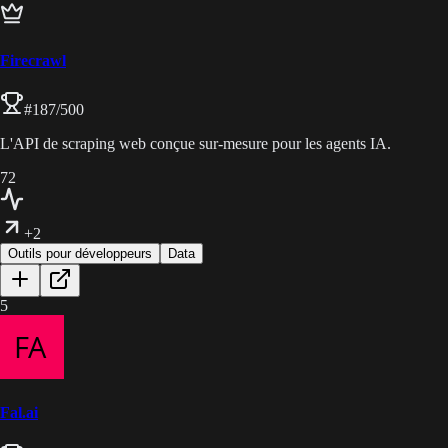
Firecrawl
#
187
/500
L'API de scraping web conçue sur-mesure pour les agents IA.
72
+2
Outils pour développeurs
Data
5
Fal.ai