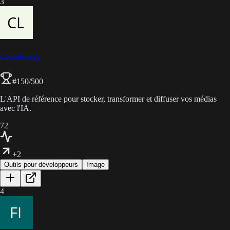
3
Cloudinary
#
150
/500
L'API de référence pour stocker, transformer et diffuser vos médias
avec l'IA.
72
+2
Outils pour développeurs
Image
4