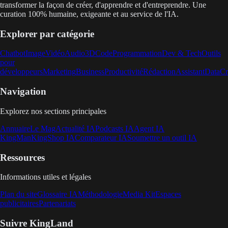
transformer la façon de créer, d'apprendre et d'entreprendre. Une
curation 100% humaine, exigeante et au service de l'IA.
Explorer par catégorie
Chatbot
Image
Vidéo
Audio
3D
Code
Programmation
Dev & Tech
Outils
pour
développeurs
Marketing
Business
Productivité
Rédaction
Assistant
Data
Cr
Navigation
Explorez nos sections principales
Annuaire
Le Mag
Actualité IA
Podcasts IA
Agent IA
KingMan
KingShop IA
Comparateur IA
Soumettre un outil IA
Ressources
Informations utiles et légales
Plan du site
Glossaire IA
Méthodologie
Media Kit
Espaces
publicitaires
Partenariats
Suivre KingLand