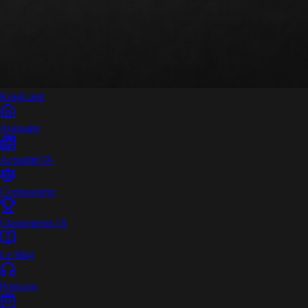
King
Land
Annuaire
Actualité IA
Comparateur
Classements IA
Le Mag
Podcasts