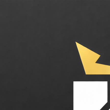
Swagger. La suite de référence pour concevoir, documenter et déploye