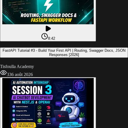
8:42
FastAPI Tutorial #3 - Build Your First API | Routing, Swagger Docs, JSON
Responses [2026]
Tisfoulla Academy
33
6 août 2026