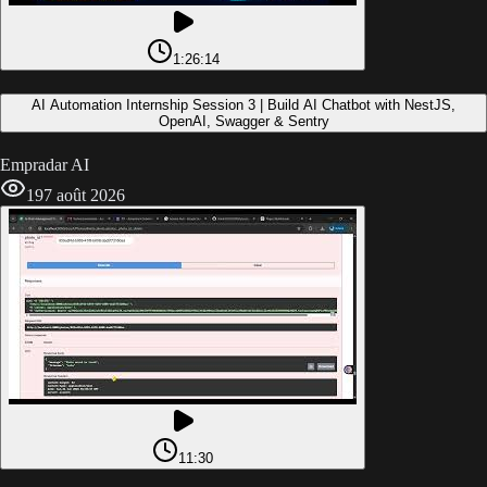
1:26:14
AI Automation Internship Session 3 | Build AI Chatbot with NestJS,
OpenAI, Swagger & Sentry
Empradar AI
19
7 août 2026
11:30