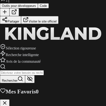
+1
Outils pour développeurs
Code
Partager
Visiter le site officiel
KINGLAND
KINGLAND
KINGLAND
Sélection rigoureuse
Recherche intelligente
Avis de la communauté
Rechercher
Mes Favoris
0