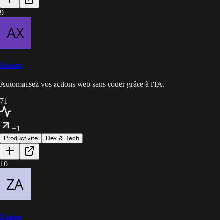
9
Axiom
Automatisez vos actions web sans coder grâce à l'IA.
71
+1
Productivité
Dev & Tech
10
Zapier