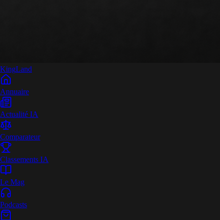
King
Land
Annuaire
Actualité IA
Comparateur
Classements IA
Le Mag
Podcasts