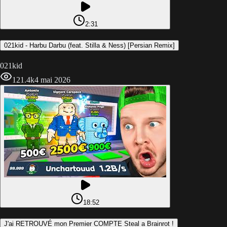
2:31
021kid - Harbu Darbu (feat. Stilla & Ness) [Persian Remix]
021kid
121.4k
4 mai 2026
18:52
J'ai RETROUVÉ mon Premier COMPTE Steal a Brainrot !