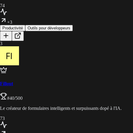
74
+3
Productivité
Outils pour développeurs
3
Fillout
#
40
/500
Le créateur de formulaires intelligents et surpuissants dopé à l'IA.
73