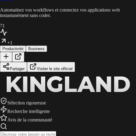
Automatisez vos workflows et connectez vos applications web
instantanément sans coder.
71
+1
Productivité
Business
Partager
Visiter le site officiel
KINGLAND
KINGLAND
KINGLAND
Sélection rigoureuse
Recherche intelligente
Avis de la communauté