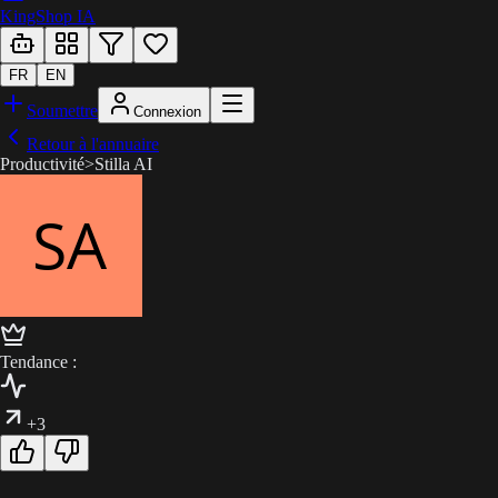
KingShop IA
FR
EN
Soumettre
Connexion
Retour à l'annuaire
Productivité
>
Stilla AI
Tendance :
+3