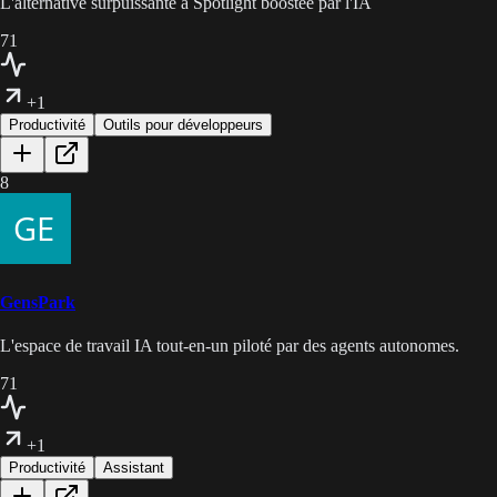
L'alternative surpuissante à Spotlight boostée par l'IA
71
+1
Productivité
Outils pour développeurs
8
GensPark
L'espace de travail IA tout-en-un piloté par des agents autonomes.
71
+1
Productivité
Assistant