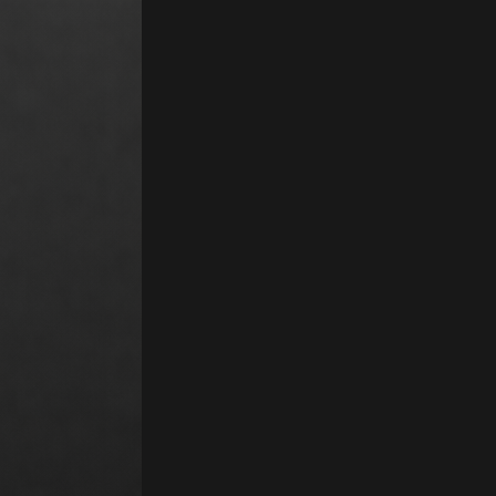
Abonnement. Shutterstock intègre désormais l'intelligence artificielle g