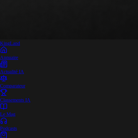
King
Land
Annuaire
Actualité IA
Comparateur
Classements IA
Le Mag
Podcasts