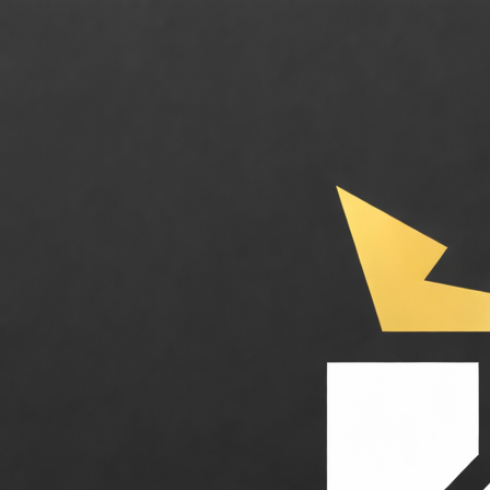
Shutterstock. La référence mondiale de la banque d'images réinventée pa