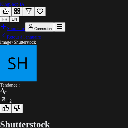
KingShop IA
FR
EN
Soumettre
Connexion
Retour à l'annuaire
Image
>
Shutterstock
Tendance :
+2
Shutterstock