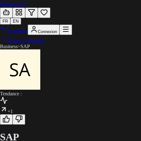
KingShop IA
FR
EN
Soumettre
Connexion
Retour à l'annuaire
Business
>
SAP
Tendance :
+1
SAP