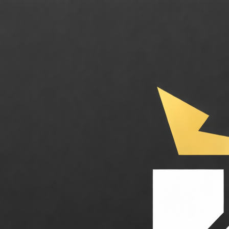
SAP. L'écosystème ERP global pour l'entreprise intelligente. Catégorie