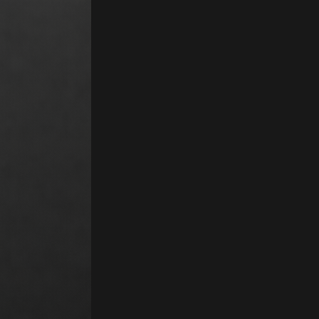
eader mondial des logiciels de gestion intégrée, spécialisé dans les so