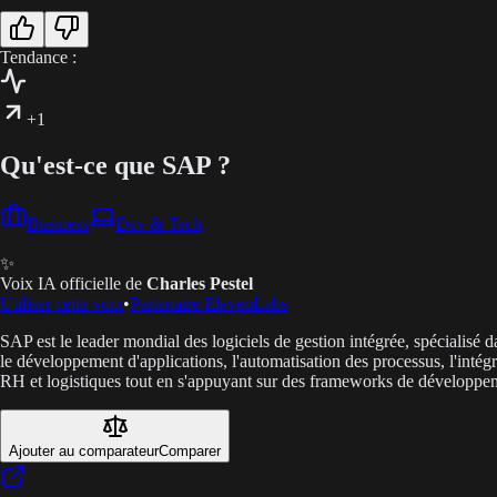
Tendance :
+1
Qu'est-ce que SAP ?
Business
Dev & Tech
✨
Voix IA officielle de
Charles Pestel
Utiliser cette voix
•
Partenaire ElevenLabs
SAP est le leader mondial des logiciels de gestion intégrée, spécial
le développement d'applications, l'automatisation des processus, l'intég
RH et logistiques tout en s'appuyant sur des frameworks de développe
Ajouter au comparateur
Comparer