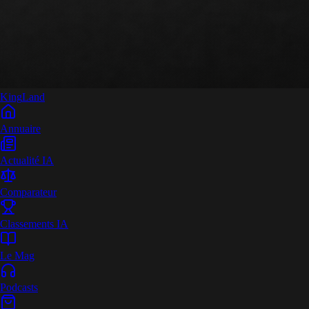
King
Land
Annuaire
Actualité IA
Comparateur
Classements IA
Le Mag
Podcasts