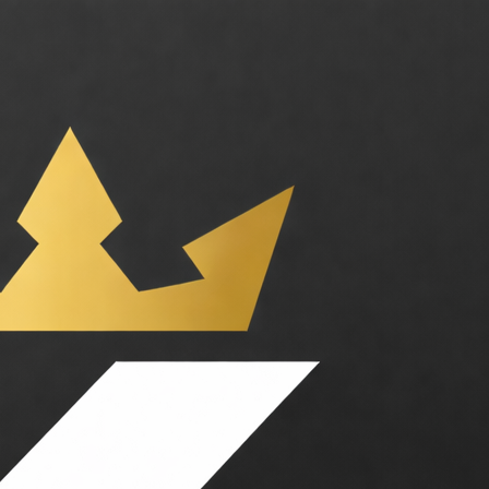
s : Business, Dev & Tech. Tarifs : Sur devis / Entreprise. SAP est le l