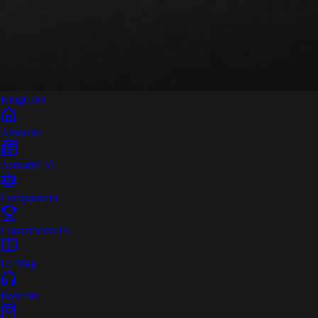
King
Land
Annuaire
Actualité IA
Comparateur
Classements IA
Le Mag
Podcasts