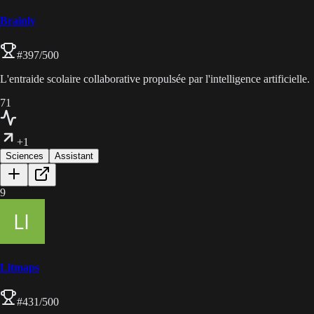
Brainly
#
397
/500
L'entraide scolaire collaborative propulsée par l'intelligence artificielle.
71
+1
Sciences
Assistant
9
Litmaps
#
431
/500