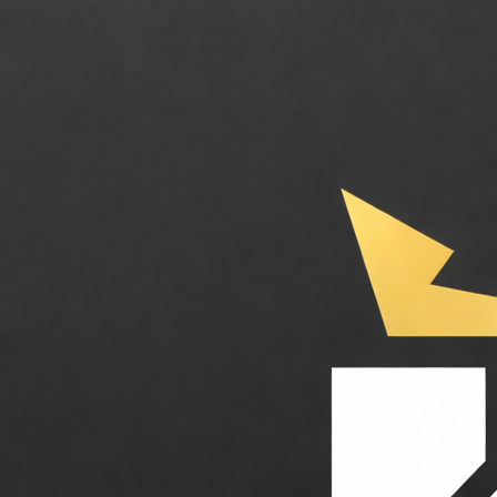
Pasqal. Le calcul quantique de pointe par atomes neutres accessible vi