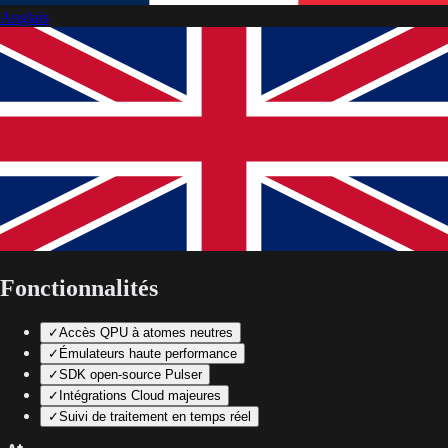
Anglais
Fonctionnalités
✓
Accès QPU à atomes neutres
✓
Émulateurs haute performance
✓
SDK open-source Pulser
✓
Intégrations Cloud majeures
✓
Suivi de traitement en temps réel