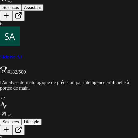
+2
Sciences
Assistant
6
Skinive AI
#
182
/500
L'analyse dermatologique de précision par intelligence artificielle à
portée de main.
72
+2
Sciences
Lifestyle
7