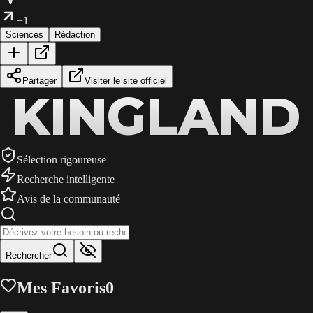
+1
Sciences
Rédaction
Partager
Visiter le site officiel
KINGLAND
KINGLAND
KINGLAND
Sélection rigoureuse
Recherche intelligente
Avis de la communauté
Rechercher
Mes Favoris
0