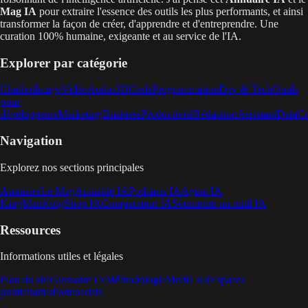
Mag IA
pour extraire l'essence des outils les plus performants, et ainsi
transformer la façon de créer, d'apprendre et d'entreprendre. Une
curation 100% humaine, exigeante et au service de l'IA.
Explorer par catégorie
Chatbot
Image
Vidéo
Audio
3D
Code
Programmation
Dev & Tech
Outils
pour
développeurs
Marketing
Business
Productivité
Rédaction
Assistant
Data
Cr
Navigation
Explorez nos sections principales
Annuaire
Le Mag
Actualité IA
Podcasts IA
Agent IA
KingMan
KingShop IA
Comparateur IA
Soumettre un outil IA
Ressources
Informations utiles et légales
Plan du site
Glossaire IA
Méthodologie
Media Kit
Espaces
publicitaires
Partenariats