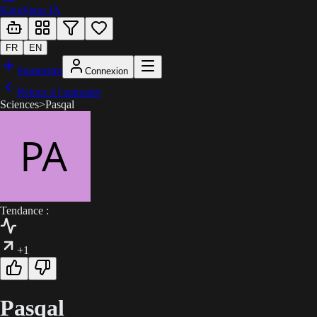
KingShop IA
FR
EN
Soumettre
Connexion
Retour à l'annuaire
Sciences
>
Pasqal
Tendance :
+1
Pasqal