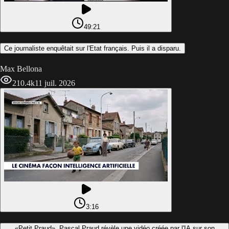
49:21
Ce journaliste enquêtait sur l'Etat français. Puis il a disparu.
Max Bellona
210.4k
11 juil. 2026
3:16
«Petit Praud», Pascal Praud révèle une vidéo créée par l'IA sur son