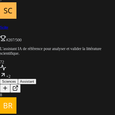
Scite
#
207
/500
L'assistant IA de référence pour analyser et valider la littérature
scientifique.
72
+2
Sciences
Assistant
8