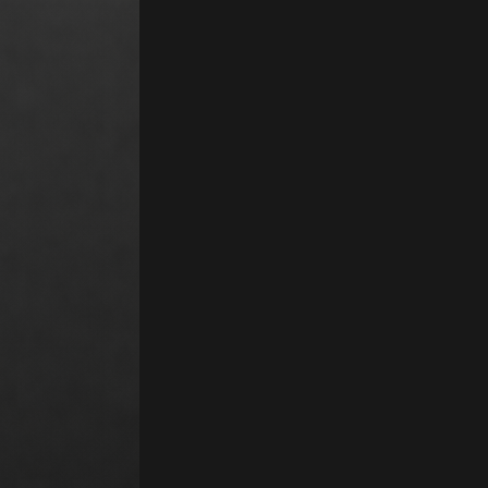
Sur devis / Entreprise. Parabola est une plateforme no-code conçue pour 