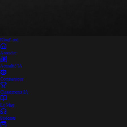
King
Land
Annuaire
Actualité IA
Comparateur
Classements IA
Le Mag
Podcasts