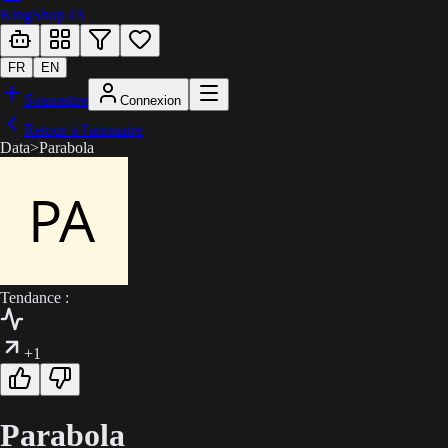
KingShop IA
FR
EN
Soumettre
Connexion
Retour à l'annuaire
Data
>
Parabola
Tendance :
+1
Parabola