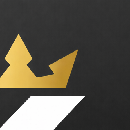
 code. Catégories : Data, Productivité. Tarifs : Freemium, Abonnement, 