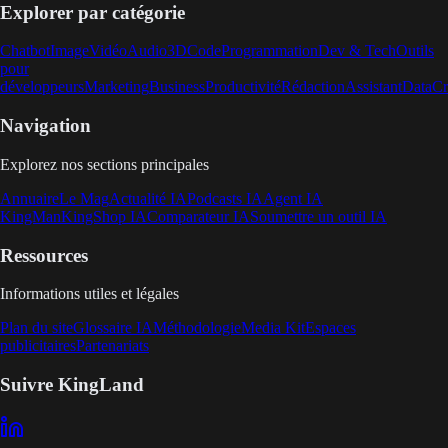
Explorer par catégorie
Chatbot
Image
Vidéo
Audio
3D
Code
Programmation
Dev & Tech
Outils
pour
développeurs
Marketing
Business
Productivité
Rédaction
Assistant
Data
Cr
Navigation
Explorez nos sections principales
Annuaire
Le Mag
Actualité IA
Podcasts IA
Agent IA
KingMan
KingShop IA
Comparateur IA
Soumettre un outil IA
Ressources
Informations utiles et légales
Plan du site
Glossaire IA
Méthodologie
Media Kit
Espaces
publicitaires
Partenariats
Suivre KingLand