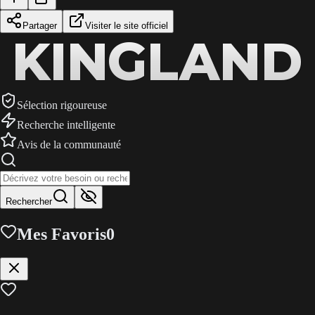
Partager
Visiter le site officiel
KINGLAND
KINGLAND
KINGLAND
Sélection rigoureuse
Recherche intelligente
Avis de la communauté
Rechercher
Mes Favoris
0