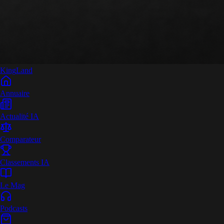
King
Land
Annuaire
Actualité IA
Comparateur
Classements IA
Le Mag
Podcasts