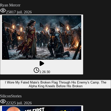
Ryan Mercer
258
17 juil. 2026
1:26:30
I Wore My Fated Mate's Broken Flag Through His Enemy's Camp. The
Alpha King Kneels Before His Broken
SiliconStories
223
25 juil. 2026