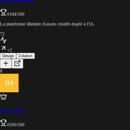
#
184
/500
La plateforme illimitée d'assets créatifs dopée à l'IA.
72
+2
Design
Création
8
Ideal House
#
200
/500