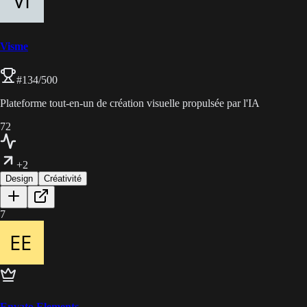
Visme
#
134
/500
Plateforme tout-en-un de création visuelle propulsée par l'IA
72
+2
Design
Créativité
7
Envato Elements