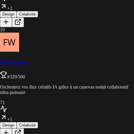
+2
Design
Créativité
10
Figma Weave
#
329
/500
Orchestrez vos flux créatifs IA grâce à un canevas nodal collaboratif
ultra-puissant
71
+1
Design
Créativité