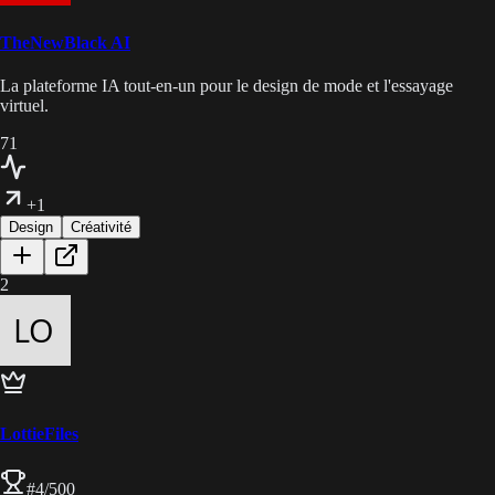
TheNewBlack AI
La plateforme IA tout-en-un pour le design de mode et l'essayage
virtuel.
71
+1
Design
Créativité
2
LottieFiles
#
4
/500