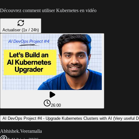
Découvrez comment utiliser Kubernetes en vidéo
Actualiser (1x / 24h)
26:00
AI DevOps Project #4 - Upgrade Kubernetes Clusters with AI (Very useful 
Abhishek.Veeramalla