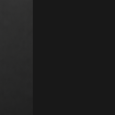
ifs : Gratuit. Kubernetes (K8s) est une plateforme open source extensib