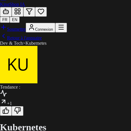
KingShop IA
FR
EN
Soumettre
Connexion
Retour à l'annuaire
Dev & Tech
>
Kubernetes
Tendance :
+1
Kubernetes