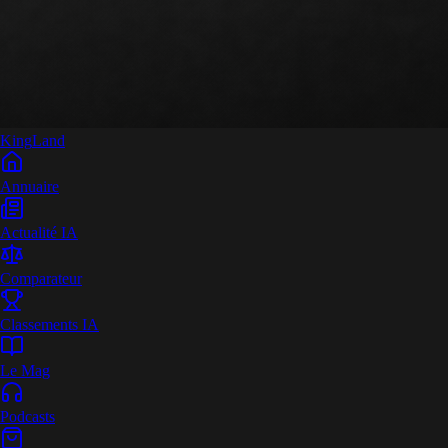
King
Land
Annuaire
Actualité IA
Comparateur
Classements IA
Le Mag
Podcasts