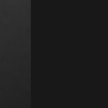
 : Freemium. Kraken figure parmi les plateformes d'échange de cryptomonn