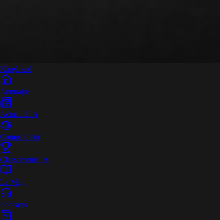
King
Land
Annuaire
Actualité IA
Comparateur
Classements IA
Le Mag
Podcasts