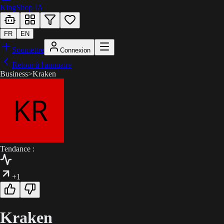
KingShop IA
FR
EN
Soumettre
Connexion
Retour à l'annuaire
Business
>
Kraken
Tendance :
+1
Kraken