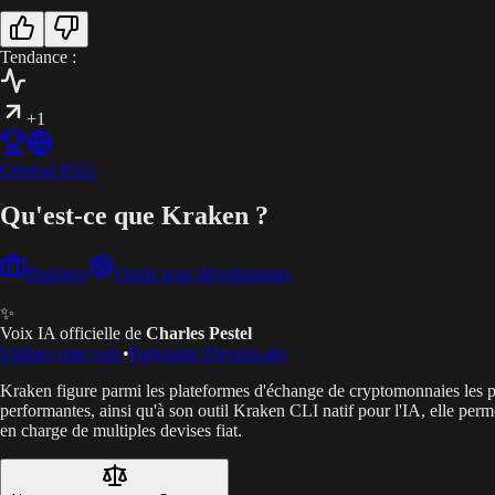
Tendance :
+1
Général
#
322
Qu'est-ce que Kraken ?
Business
Outils pour développeurs
✨
Voix IA officielle de
Charles Pestel
Utiliser cette voix
•
Partenaire ElevenLabs
Kraken figure parmi les plateformes d'échange de cryptomonnaies les pl
performantes, ainsi qu'à son outil Kraken CLI natif pour l'IA, elle per
en charge de multiples devises fiat.