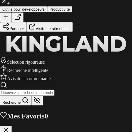
+1
Outils pour développeurs
Productivité
Partager
Visiter le site officiel
KINGLAND
KINGLAND
KINGLAND
Sélection rigoureuse
Recherche intelligente
Avis de la communauté
Rechercher
Mes Favoris
0