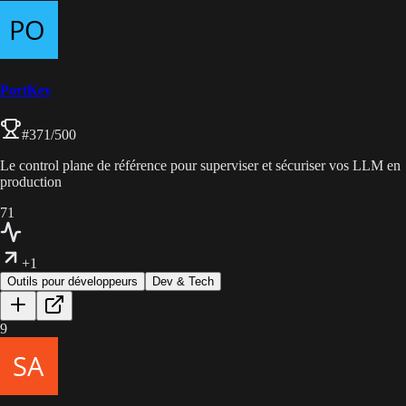
PortKey
#
371
/500
Le control plane de référence pour superviser et sécuriser vos LLM en
production
71
+1
Outils pour développeurs
Dev & Tech
9