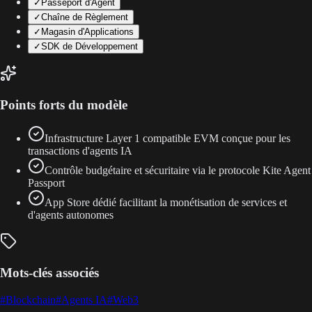
✓
Passeport d'Agent
✓
Chaîne de Règlement
✓
Magasin d'Applications
✓
SDK de Développement
Points forts du modèle
Infrastructure Layer 1 compatible EVM conçue pour les
transactions d'agents IA
Contrôle budgétaire et sécuritaire via le protocole Kite Agent
Passport
App Store dédié facilitant la monétisation de services et
d'agents autonomes
Mots-clés associés
#
Blockchain
#
Agents IA
#
Web3