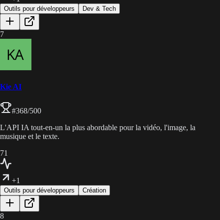
Outils pour développeurs
Dev & Tech
7
Kie AI
#
368
/500
L'API IA tout-en-un la plus abordable pour la vidéo, l'image, la
musique et le texte.
71
+1
Outils pour développeurs
Création
8