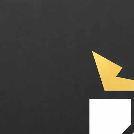
Kite AI. La couche de confiance et de paiement pour les agents IA aut