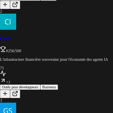
2
Circle
#
256
/500
L'infrastructure financière souveraine pour l'économie des agents IA
71
+1
Outils pour développeurs
Business
3