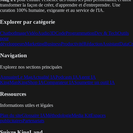
transformer la façon de créer, d'apprendre et d'entreprendre. Une
curation 100% humaine, exigeante et au service de l'IA.
Explorer par catégorie
Chatbot
Image
Vidéo
Audio
3D
Code
Programmation
Dev & Tech
Outils
pour
développeurs
Marketing
Business
Productivité
Rédaction
Assistant
Data
Cr
Navigation
Explorez nos sections principales
Annuaire
Le Mag
Actualité IA
Podcasts IA
Agent IA
KingMan
KingShop IA
Comparateur IA
Soumettre un outil IA
Ressources
Informations utiles et légales
Plan du site
Glossaire IA
Méthodologie
Media Kit
Espaces
publicitaires
Partenariats
Suivre KingLand