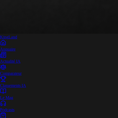
King
Land
Annuaire
Actualité IA
Comparateur
Classements IA
Le Mag
Podcasts