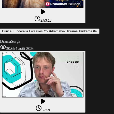
2:53:13
Prince, Cinderella Forsakes You#dramabox #drama #aidrama #ai
DramaSurge
30.6k
4 août 2026
52:59