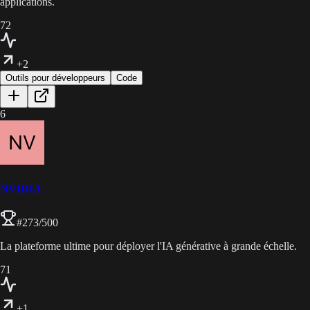
applications.
72
+2
Outils pour développeurs
Code
6
NVIDIA
#
273
/500
La plateforme ultime pour déployer l'IA générative à grande échelle.
71
+1