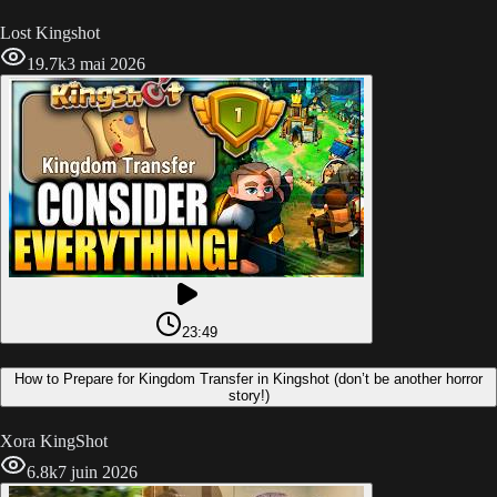
Lost Kingshot
19.7k
3 mai 2026
23:49
How to Prepare for Kingdom Transfer in Kingshot (don’t be another horror
story!)
Xora KingShot
6.8k
7 juin 2026