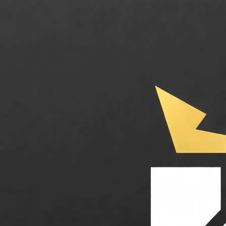
KingShop IA. L'intelligence artificielle ultime pour automatiser et pro