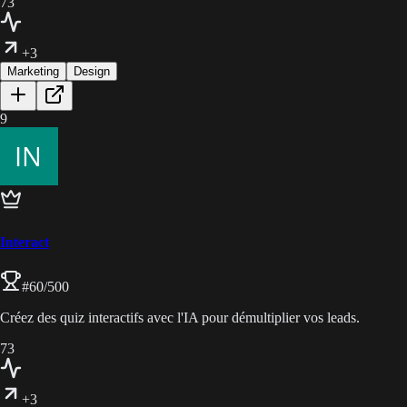
73
+3
Marketing
Design
9
Interact
#
60
/500
Créez des quiz interactifs avec l'IA pour démultiplier vos leads.
73
+3