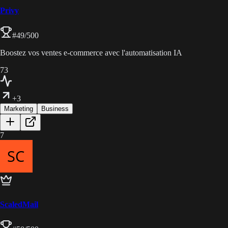
Privy
#
49
/500
Boostez vos ventes e-commerce avec l'automatisation IA
73
+3
Marketing
Business
7
ScaledMail