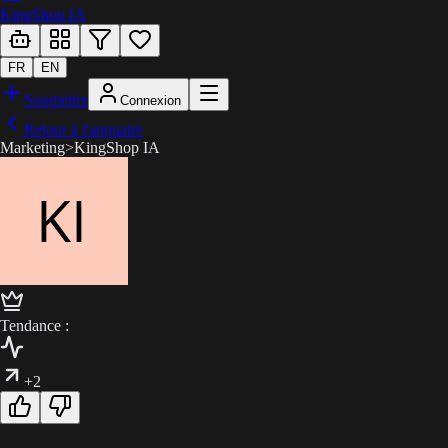
KingShop IA
FR
EN
Soumettre
Connexion
Retour à l'annuaire
Marketing
>
KingShop IA
Tendance :
+2