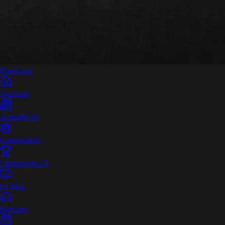
King
Land
Annuaire
Actualité IA
Comparateur
Classements IA
Le Mag
Podcasts