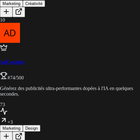
Marketing
Créativité
10
AdCreative
#
74
/500
Générez des publicités ultra-performantes dopées à l'IA en quelques
secondes.
73
+3
Marketing
Design