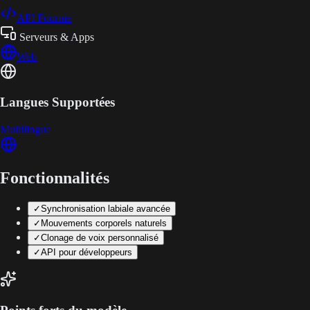
API Fournie
Serveurs & Apps
Web
Langues Supportées
Multilingue
Fonctionnalités
✓
Synchronisation labiale avancée
✓
Mouvements corporels naturels
✓
Clonage de voix personnalisé
✓
API pour développeurs