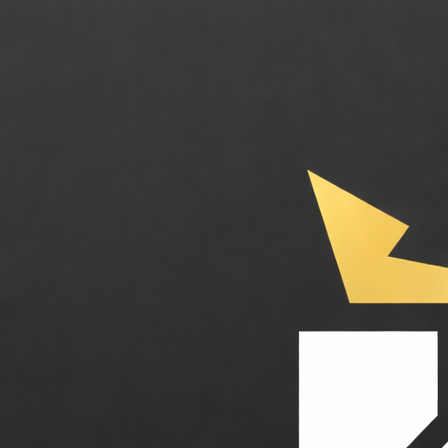
Hedra. Donnez vie à vos images avec des avatars animés ultra-réalistes