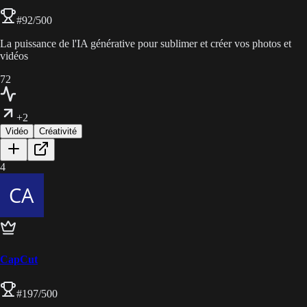
#
92
/500
La puissance de l'IA générative pour sublimer et créer vos photos et
vidéos
72
+2
Vidéo
Créativité
4
CapCut
#
197
/500