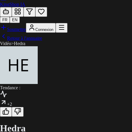
KingShop IA
FR
EN
Soumettre
Connexion
Retour à l'annuaire
Vidéo
>
Hedra
Tendance :
+2
Hedra