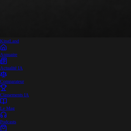
King
Land
Annuaire
Actualité IA
Comparateur
Classements IA
Le Mag
Podcasts