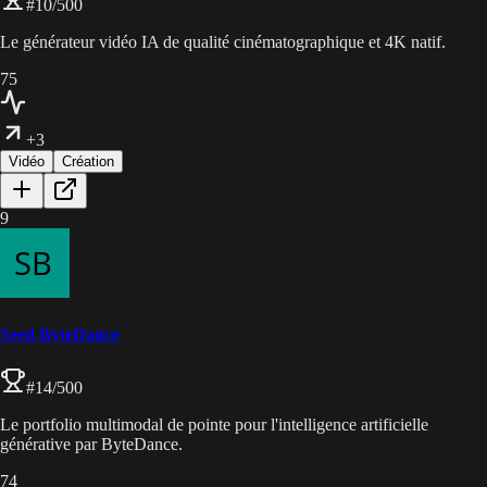
#
10
/500
Le générateur vidéo IA de qualité cinématographique et 4K natif.
75
+3
Vidéo
Création
9
Seed ByteDance
#
14
/500
Le portfolio multimodal de pointe pour l'intelligence artificielle
générative par ByteDance.
74