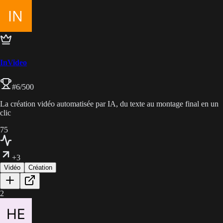
InVideo
#
6
/500
La création vidéo automatisée par IA, du texte au montage final en un
clic
75
+3
Vidéo
Création
2