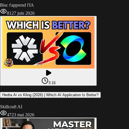
Bisc t'apprend l'IA
81
27 juin 2026
3:16
Hedra Ai vs Kling (2026) | Which AI Application Is Better?
Skillcraft AI
47
23 mai 2026