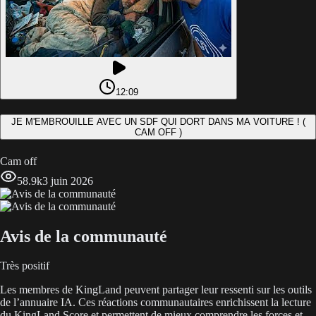
12:09
JE M'EMBROUILLE AVEC UN SDF QUI DORT DANS MA VOITURE ! (
CAM OFF )
Cam off
58.9k
3 juin 2026
Avis de la communauté
Très positif
Les membres de KingLand peuvent partager leur ressenti sur les outils
de l’annuaire IA. Ces réactions communautaires enrichissent la lecture
du KingLand Score et permettent de mieux comprendre les forces et