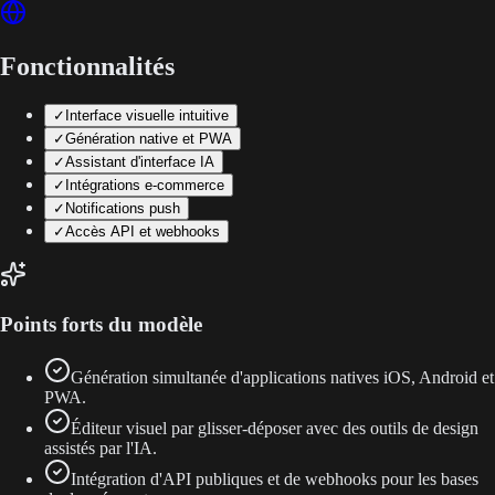
Fonctionnalités
✓
Interface visuelle intuitive
✓
Génération native et PWA
✓
Assistant d'interface IA
✓
Intégrations e-commerce
✓
Notifications push
✓
Accès API et webhooks
Points forts du modèle
Génération simultanée d'applications natives iOS, Android et
PWA.
Éditeur visuel par glisser-déposer avec des outils de design
assistés par l'IA.
Intégration d'API publiques et de webhooks pour les bases