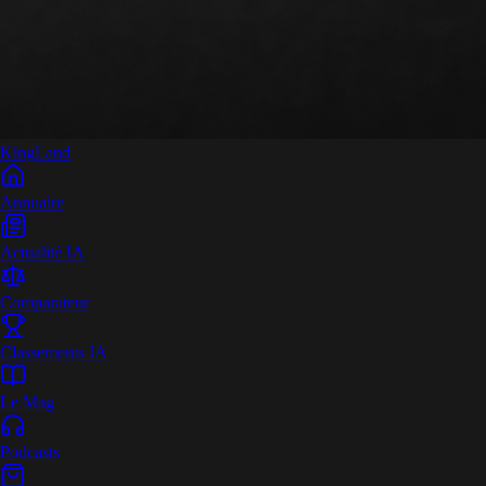
King
Land
Annuaire
Actualité IA
Comparateur
Classements IA
Le Mag
Podcasts