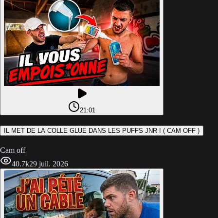
21:01
IL MET DE LA COLLE GLUE DANS LES PUFFS JNR ! ( CAM OFF )
Cam off
40.7k
29 juil. 2026