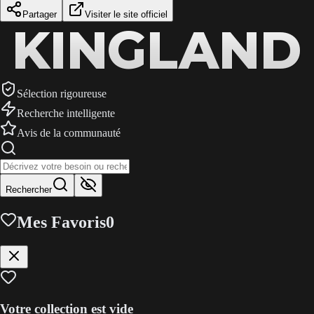
Partager
Visiter le site officiel
KINGLAND
KINGLAND
KINGLAND
Sélection rigoureuse
Recherche intelligente
Avis de la communauté
Rechercher
Mes Favoris
0
Votre collection est vide