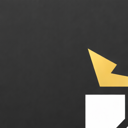
GoodBarber. Créez vos applications mobiles natives et PWA sans aucune 