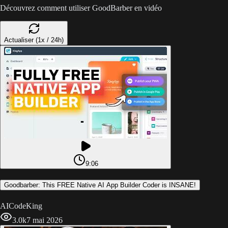
Découvrez comment utiliser GoodBarber en vidéo
Actualiser (1x / 24h)
9:06
Goodbarber: This FREE Native AI App Builder Coder is INSANE!
AICodeKing
3.0k
7 mai 2026