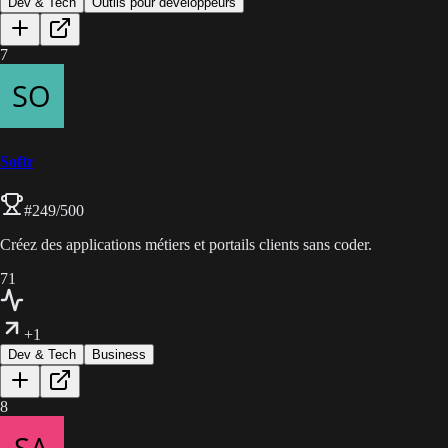
Dev & Tech
Outils pour développeurs
7
Softr
#
249
/500
Créez des applications métiers et portails clients sans coder.
71
+1
Dev & Tech
Business
8