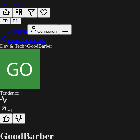
KingShop IA
FR
EN
Soumettre
Connexion
Retour à l'annuaire
Dev & Tech
>
GoodBarber
Tendance :
+1
GoodBarber