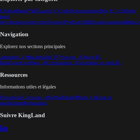
Chatbot
Image
Vidéo
Audio
3D
Code
Programmation
Dev & Tech
Outils
pour
développeurs
Marketing
Business
Productivité
Rédaction
Assistant
Data
Cr
Navigation
Explorez nos sections principales
Annuaire
Le Mag
Actualité IA
Podcasts IA
Agent IA
KingMan
KingShop IA
Comparateur IA
Soumettre un outil IA
Ressources
Informations utiles et légales
Plan du site
Glossaire IA
Méthodologie
Media Kit
Espaces
publicitaires
Partenariats
Suivre KingLand