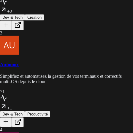
+2
Dev & Tech
Création
3
Automox
Simplifiez et automatisez la gestion de vos terminaux et correctifs
multi-OS depuis le cloud
71
+1
Dev & Tech
Productivité
4