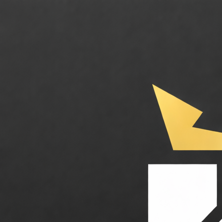
FFmpeg. Le couteau suisse open source du traitement vidéo et audio. Cat