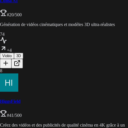
Luma AI
#
20
/500
Génération de vidéos cinématiques et modèles 3D ultra-réalistes
74
+4
Vidéo
3D
8
HiggsField
#
41
/500
Créez des vidéos et des publicités de qualité cinéma en 4K grâce à un