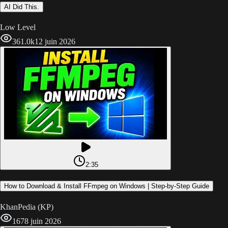
AI Did This.
Low Level
361.0k
12 juin 2026
2:35
How to Download & Install FFmpeg on Windows | Step-by-Step Guide
KhanPedia (KP)
167
8 juin 2026