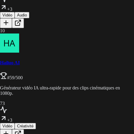
+3
Vidéo
Audio
10
Hailuo AI
#
59
/500
Générateur vidéo IA ultra-rapide pour des clips cinématiques en
1080p.
73
+3
Vidéo
Créativité