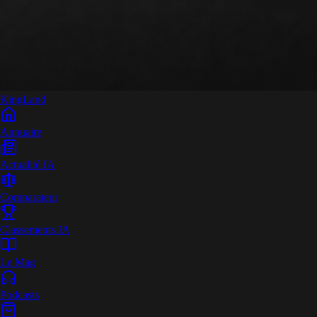
King
Land
Annuaire
Actualité IA
Comparateur
Classements IA
Le Mag
Podcasts