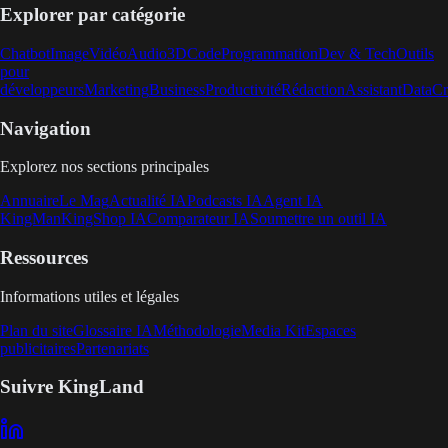
Explorer par catégorie
Chatbot
Image
Vidéo
Audio
3D
Code
Programmation
Dev & Tech
Outils
pour
développeurs
Marketing
Business
Productivité
Rédaction
Assistant
Data
Cr
Navigation
Explorez nos sections principales
Annuaire
Le Mag
Actualité IA
Podcasts IA
Agent IA
KingMan
KingShop IA
Comparateur IA
Soumettre un outil IA
Ressources
Informations utiles et légales
Plan du site
Glossaire IA
Méthodologie
Media Kit
Espaces
publicitaires
Partenariats
Suivre KingLand