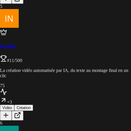
5
InVideo
#
11
/500
La création vidéo automatisée par IA, du texte au montage final en un
clic
75
+3
Vidéo
Création
6