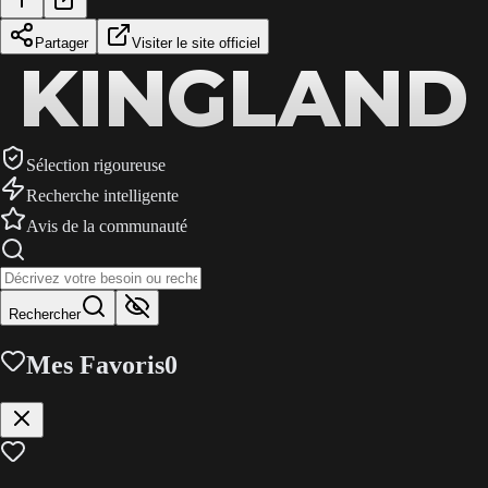
Partager
Visiter le site officiel
KINGLAND
KINGLAND
KINGLAND
Sélection rigoureuse
Recherche intelligente
Avis de la communauté
Rechercher
Mes Favoris
0