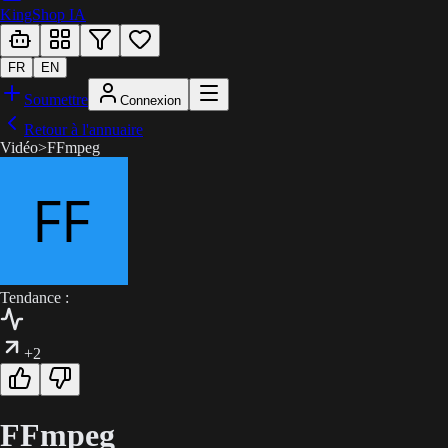
KingShop IA
FR
EN
Soumettre
Connexion
Retour à l'annuaire
Vidéo
>
FFmpeg
Tendance :
+2
FFmpeg