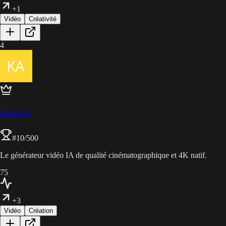
+1
Vidéo
Créativité
4
Kling AI
#
10
/500
Le générateur vidéo IA de qualité cinématographique et 4K natif.
75
+3
Vidéo
Création