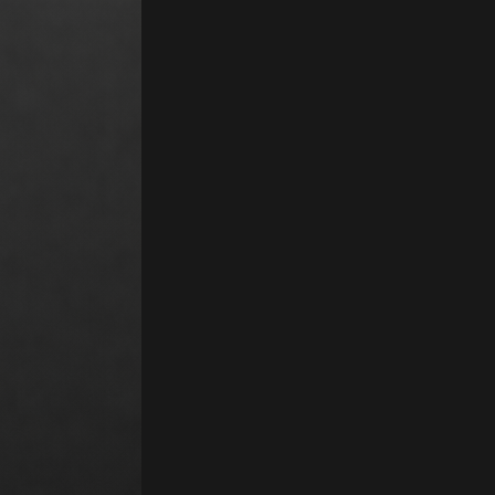
our développeurs, Dev & Tech. Tarifs : Abonnement, Freemium. Docker es