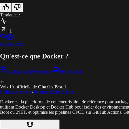
Tendance :
+1
Général
#
281
Qu'est-ce que Docker ?
Outils pour développeurs
Dev & Tech
✨
Voix IA officielle de
Charles Pestel
Utiliser cette voix
•
Partenaire ElevenLabs
Docker est la plateforme de conteneurisation de référence pour packager,
utilisent Docker Desktop et Docker Hub pour isoler des environneme
Boot ou .NET, et optimise les pipelines CI/CD sur GitHub Actions, G