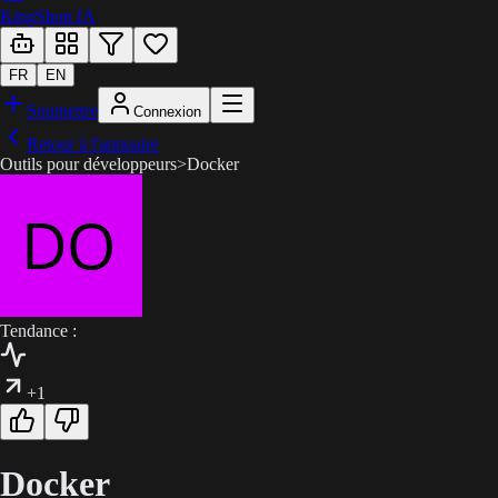
KingShop IA
FR
EN
Soumettre
Connexion
Retour à l'annuaire
Outils pour développeurs
>
Docker
Tendance :
+1
Docker