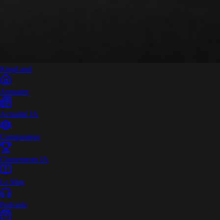
King
Land
Annuaire
Actualité IA
Comparateur
Classements IA
Le Mag
Podcasts