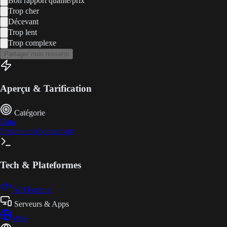
Bon rapport qualité/prix
Trop cher
Décevant
Trop lent
Trop complexe
Partager mon ressenti
Aperçu & Tarification
Catégorie
Data
Freemium
Abonnement
Tech & Plateformes
API Fournie
Serveurs & Apps
Web