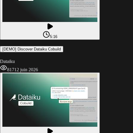
5:16
[DEMO] Discover Dataiku Cobuild
Dataiku
817
12 juin 2026