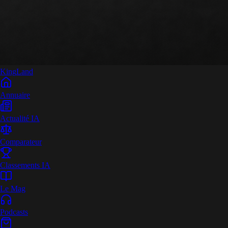
King
Land
Annuaire
Actualité IA
Comparateur
Classements IA
Le Mag
Podcasts