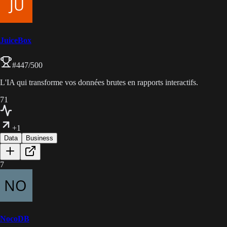
JuiceBox
#
447
/500
L'IA qui transforme vos données brutes en rapports interactifs.
71
+1
Data
Business
7
NocoDB