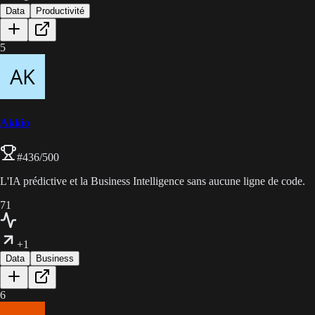
Data
Productivité
5
Akkio
#
436
/500
L'IA prédictive et la Business Intelligence sans aucune ligne de code.
71
+1
Data
Business
6