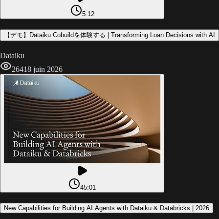
5:12
【デモ】Dataiku Cobuildを体験する | Transforming Loan Decisions with AI
Dataiku
264
18 juin 2026
45:01
New Capabilities for Building AI Agents with Dataiku & Databricks | 2026