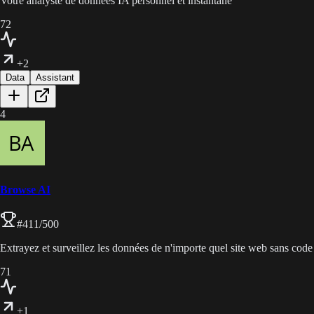
Votre analyste de données IA personnel et instantané
72
+2
Data
Assistant
4
Browse AI
#
411
/500
Extrayez et surveillez les données de n'importe quel site web sans code
71
+1