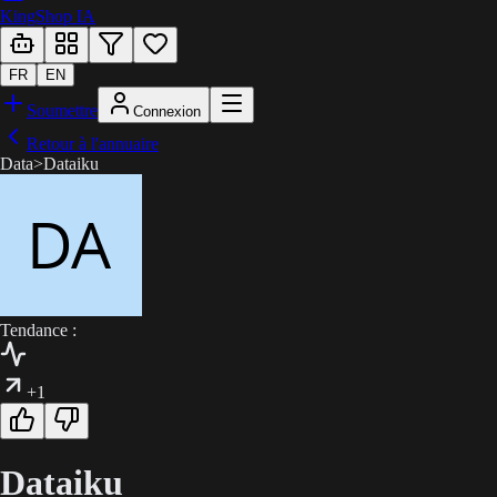
KingShop IA
FR
EN
Soumettre
Connexion
Retour à l'annuaire
Data
>
Dataiku
Tendance :
+1
Dataiku