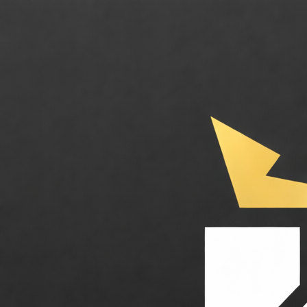
Dataiku. La plateforme d'IA d'entreprise collaborative pour démocratis