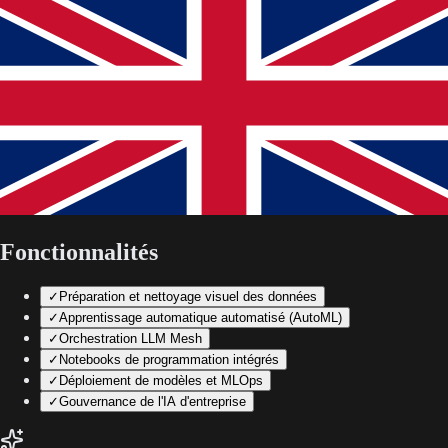
Fonctionnalités
✓
Préparation et nettoyage visuel des données
✓
Apprentissage automatique automatisé (AutoML)
✓
Orchestration LLM Mesh
✓
Notebooks de programmation intégrés
✓
Déploiement de modèles et MLOps
✓
Gouvernance de l'IA d'entreprise