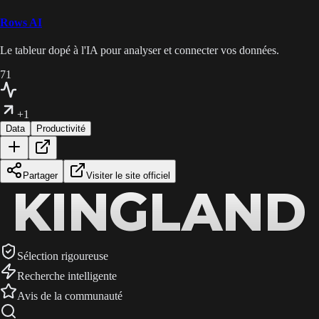
Rows AI
Le tableur dopé à l'IA pour analyser et connecter vos données.
71
+1
Data
Productivité
Partager
Visiter le site officiel
KINGLAND
KINGLAND
KINGLAND
Sélection rigoureuse
Recherche intelligente
Avis de la communauté