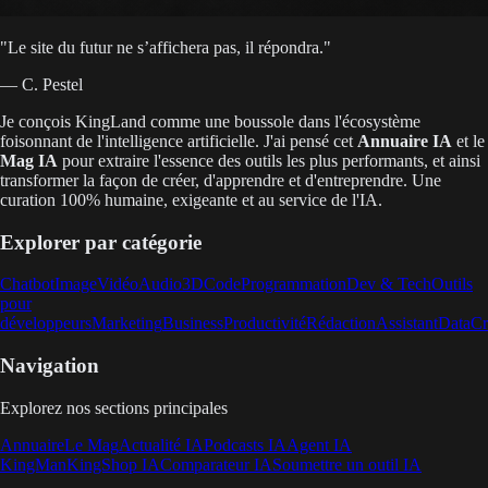
"
Le site du futur ne s’affichera pas, il répondra.
"
— C. Pestel
Je conçois KingLand comme une boussole dans l'écosystème
foisonnant de l'intelligence artificielle. J'ai pensé cet
Annuaire IA
et le
Mag IA
pour extraire l'essence des outils les plus performants, et ainsi
transformer la façon de créer, d'apprendre et d'entreprendre. Une
curation 100% humaine, exigeante et au service de l'IA.
Explorer par catégorie
Chatbot
Image
Vidéo
Audio
3D
Code
Programmation
Dev & Tech
Outils
pour
développeurs
Marketing
Business
Productivité
Rédaction
Assistant
Data
Cr
Navigation
Explorez nos sections principales
Annuaire
Le Mag
Actualité IA
Podcasts IA
Agent IA
KingMan
KingShop IA
Comparateur IA
Soumettre un outil IA