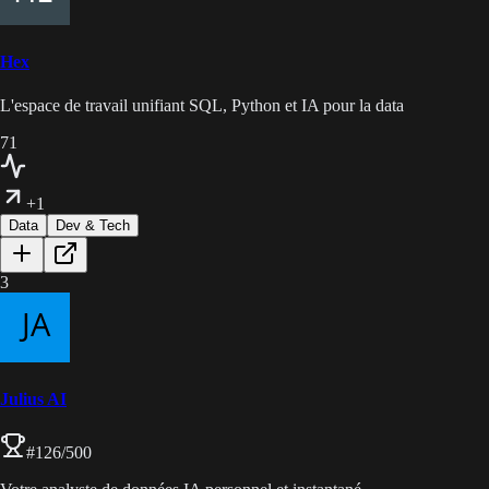
Hex
L'espace de travail unifiant SQL, Python et IA pour la data
71
+1
Data
Dev & Tech
3
Julius AI
#
126
/500