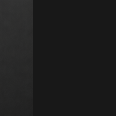
r CRM est un outil de gestion de la relation client conçu nativement p