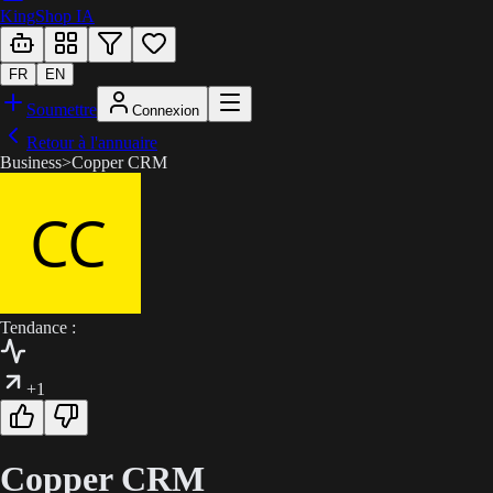
KingShop IA
FR
EN
Soumettre
Connexion
Retour à l'annuaire
Business
>
Copper CRM
Tendance :
+1
Copper CRM