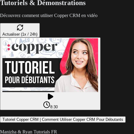
Tutoriels & Démonstrations
Découvrez comment utiliser Copper CRM en vidéo
Actualiser (1x / 24h)
8:30
Tutoriel Copper CRM | Comment Utiliser Copper CRM Pour Débutants
Manizha & Ryan Tutorials FR