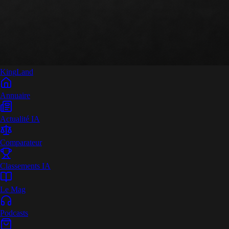
King
Land
Annuaire
Actualité IA
Comparateur
Classements IA
Le Mag
Podcasts