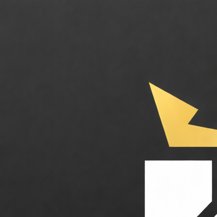
Copper CRM. Le CRM intelligent 100% natif Google Workspace propulsé pa