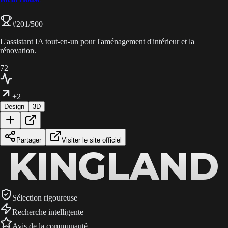
#
201
/500
L'assistant IA tout-en-un pour l'aménagement d'intérieur et la
rénovation.
72
+2
Design
3D
Partager
Visiter le site officiel
KINGLAND
KINGLAND
KINGLAND
Sélection rigoureuse
Recherche intelligente
Avis de la communauté