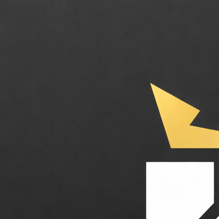
Collov AI. L'IA qui réinvente le design d'intérieur et le virtual stagin