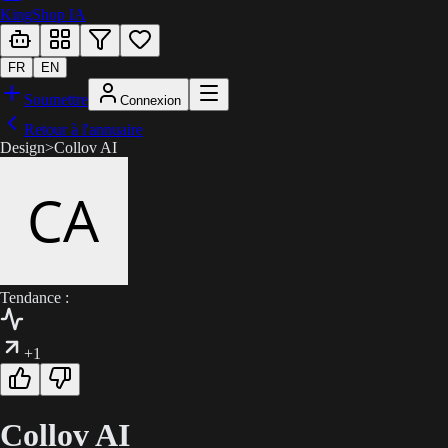
KingShop IA
FR
EN
Soumettre
Connexion
Retour à l'annuaire
Design
>
Collov AI
Tendance :
+1
Collov AI