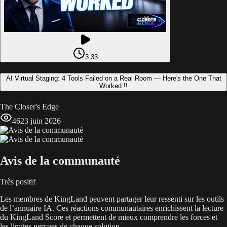
3:33
AI Virtual Staging: 4 Tools Failed on a Real Room — Here's the One That
Worked !!
The Closer's Edge
46
23 juin 2026
Avis de la communauté
Très positif
Les membres de KingLand peuvent partager leur ressenti sur les outils
de l’annuaire IA. Ces réactions communautaires enrichissent la lecture
du KingLand Score et permettent de mieux comprendre les forces et
les limites perçues de chaque solution.