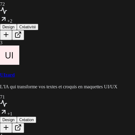
72
+2
Design
Créativité
3
UIzard
L'IA qui transforme vos textes et croquis en maquettes UI/UX
71
+1
Design
Création