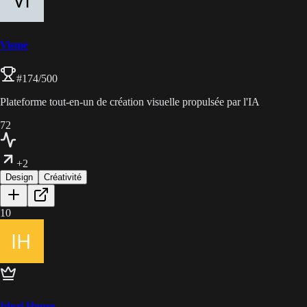
Visme
#
174
/500
Plateforme tout-en-un de création visuelle propulsée par l'IA
72
+2
Design
Créativité
10
Ideal House