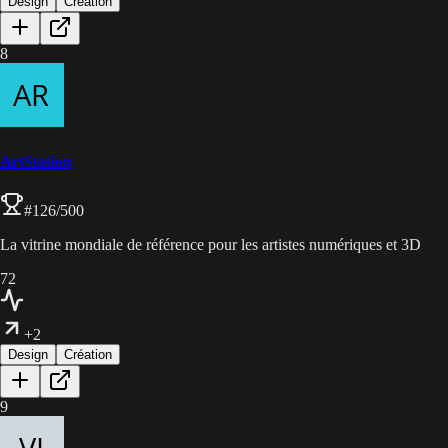
Design
Création
8
ArtStation
#
126
/500
La vitrine mondiale de référence pour les artistes numériques et 3D
72
+2
Design
Création
9