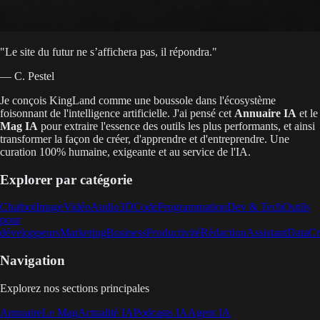
"
Le site du futur ne s’affichera pas, il répondra.
"
— C. Pestel
Je conçois KingLand comme une boussole dans l'écosystème
foisonnant de l'intelligence artificielle. J'ai pensé cet
Annuaire IA
et le
Mag IA
pour extraire l'essence des outils les plus performants, et ainsi
transformer la façon de créer, d'apprendre et d'entreprendre. Une
curation 100% humaine, exigeante et au service de l'IA.
Explorer par catégorie
Chatbot
Image
Vidéo
Audio
3D
Code
Programmation
Dev & Tech
Outils
pour
développeurs
Marketing
Business
Productivité
Rédaction
Assistant
Data
Cr
Navigation
Explorez nos sections principales
Annuaire
Le Mag
Actualité IA
Podcasts IA
Agent IA