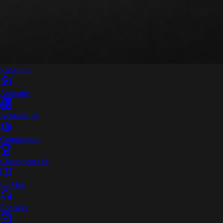
King
Land
Annuaire
Actualité IA
Comparateur
Classements IA
Le Mag
Podcasts