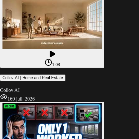
1:08
Collov AI | Home and Real Estate
Collov AI
16
9 juil. 2026