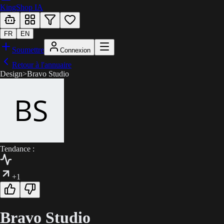
KingShop IA
FR
EN
Soumettre
Connexion
Retour à l'annuaire
Design
>
Bravo Studio
Tendance :
+1
Bravo Studio