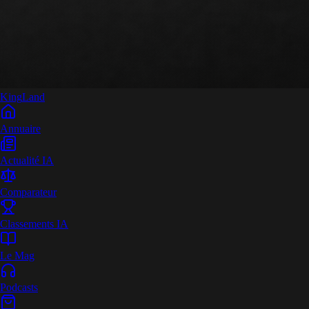
King
Land
Annuaire
Actualité IA
Comparateur
Classements IA
Le Mag
Podcasts