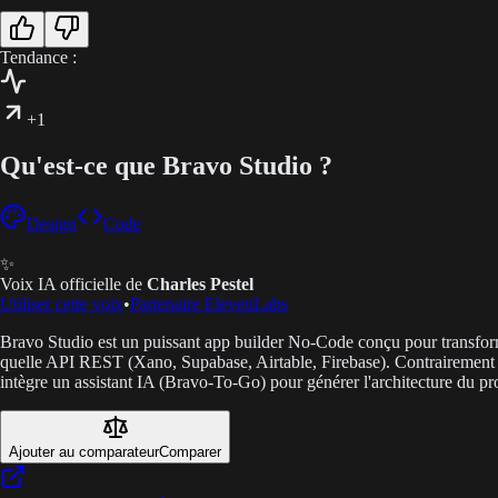
Tendance :
+1
Qu'est-ce que Bravo Studio ?
Design
Code
✨
Voix IA officielle de
Charles Pestel
Utiliser cette voix
•
Partenaire ElevenLabs
Bravo Studio est un puissant app builder No-Code conçu pour transform
quelle API REST (Xano, Supabase, Airtable, Firebase). Contrairement au
intègre un assistant IA (Bravo-To-Go) pour générer l'architecture du p
Ajouter au comparateur
Comparer