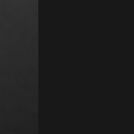
Bravo Studio est un puissant app builder No-Code conçu pour transform