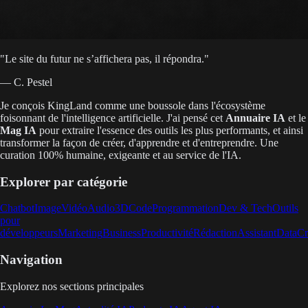
"
Le site du futur ne s’affichera pas, il répondra.
"
— C. Pestel
Je conçois KingLand comme une boussole dans l'écosystème
foisonnant de l'intelligence artificielle. J'ai pensé cet
Annuaire IA
et le
Mag IA
pour extraire l'essence des outils les plus performants, et ainsi
transformer la façon de créer, d'apprendre et d'entreprendre. Une
curation 100% humaine, exigeante et au service de l'IA.
Explorer par catégorie
Chatbot
Image
Vidéo
Audio
3D
Code
Programmation
Dev & Tech
Outils
pour
développeurs
Marketing
Business
Productivité
Rédaction
Assistant
Data
Cr
Navigation
Explorez nos sections principales