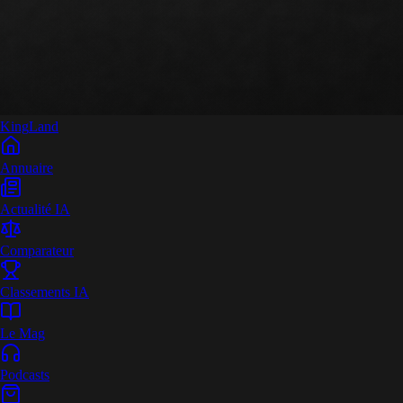
King
Land
Annuaire
Actualité IA
Comparateur
Classements IA
Le Mag
Podcasts