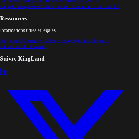
Annuaire
Le Mag
Actualité IA
Podcasts IA
Agent IA
KingMan
KingShop IA
Comparateur IA
Soumettre un outil IA
Ressources
Informations utiles et légales
Plan du site
Glossaire IA
Méthodologie
Media Kit
Espaces
publicitaires
Partenariats
Suivre KingLand