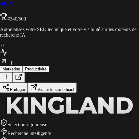
Alli AI
#
340
/500
Automatisez votre SEO technique et votre visibilité sur les moteurs de
recherche IA
71
+1
Marketing
Productivité
Partager
Visiter le site officiel
KINGLAND
KINGLAND
KINGLAND
Sélection rigoureuse
Recherche intelligente