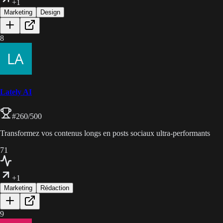
+1
Marketing
Design
8
Lately AI
#
260
/500
Transformez vos contenus longs en posts sociaux ultra-performants
71
+1
Marketing
Rédaction
9