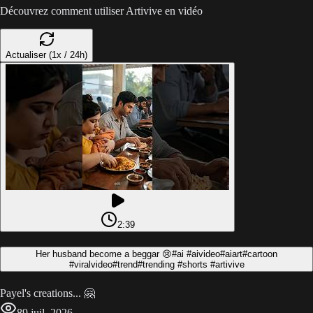
Découvrez comment utiliser Artivive en vidéo
Actualiser (1x / 24h)
2:39
Her husband become a beggar 😢#ai #aivideo#aiart#cartoon
#viralvideo#trend#trending #shorts #artivive
Payel's creations... 🤗
8
9 juil. 2026