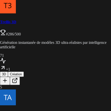
Trellis 3D
#
286
/500
Génération instantanée de modèles 3D ultra-réalistes par intelligence
artificielle
71
+1
3D
Création
5