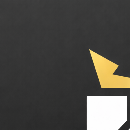
Artivive. Transformez l'art statique en expériences animées avec la réa