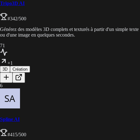
Tripo3D AI
#
342
/500
Générez des modèles 3D complets et texturés à partir d'un simple texte
ou d'une image en quelques secondes.
71
+1
3D
Création
6
Spline AI
#
415
/500