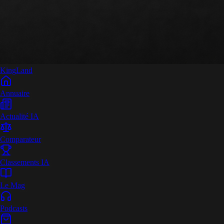
King
Land
Annuaire
Actualité IA
Comparateur
Classements IA
Le Mag
Podcasts