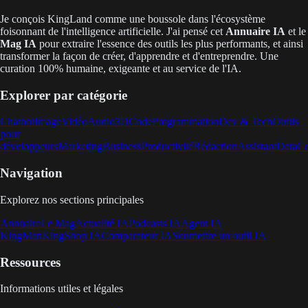
Je conçois KingLand comme une boussole dans l'écosystème
foisonnant de l'intelligence artificielle. J'ai pensé cet
Annuaire IA
et le
Mag IA
pour extraire l'essence des outils les plus performants, et ainsi
transformer la façon de créer, d'apprendre et d'entreprendre. Une
curation 100% humaine, exigeante et au service de l'IA.
Explorer par catégorie
Chatbot
Image
Vidéo
Audio
3D
Code
Programmation
Dev & Tech
Outils
pour
développeurs
Marketing
Business
Productivité
Rédaction
Assistant
Data
Cr
Navigation
Explorez nos sections principales
Annuaire
Le Mag
Actualité IA
Podcasts IA
Agent IA
KingMan
KingShop IA
Comparateur IA
Soumettre un outil IA
Ressources
Informations utiles et légales