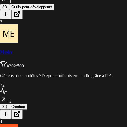
+1
3D
Outils pour développeurs
3
Meshy
#
202
/500
Générez des modèles 3D époustouflants en un clic grâce à l'IA.
72
+2
3D
Création
4