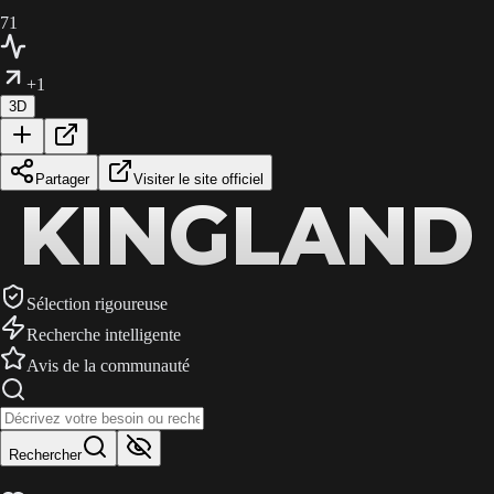
71
+1
3D
Partager
Visiter le site officiel
KINGLAND
KINGLAND
KINGLAND
Sélection rigoureuse
Recherche intelligente
Avis de la communauté
Rechercher