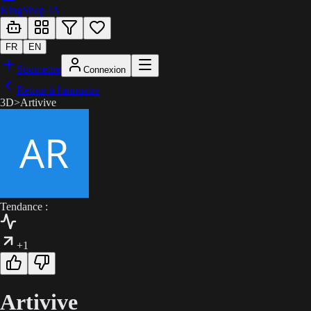
KingShop IA
FR
EN
Soumettre
Connexion
Retour à l'annuaire
3D
>
Artivive
Tendance :
+1
Artivive