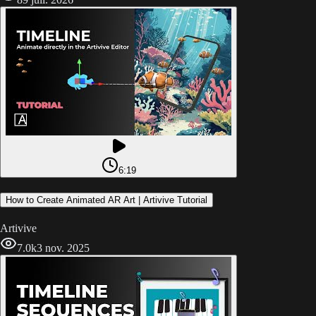
6:19
How to Create Animated AR Art | Artivive Tutorial
Artivive
7.0k
3 nov. 2025