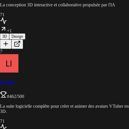
La conception 3D interactive et collaborative propulsée par l'IA
71
+1
3D
Design
7
Live3D
#
462
/500
La suite logicielle complète pour créer et animer des avatars VTuber en
3D.
71