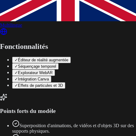
Multilingue
Fonctionnalités
✓
Éditeur de réalité augmentée
✓
Séquençage temporel
✓
Explorateur WebAR
✓
Intégration Canva
✓
Effets de particules et 3D
Points forts du modèle
Superposition d'animations, de vidéos et d'objets 3D sur des
supports physiques.