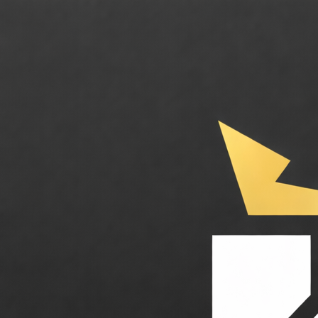
Appy Pie. Générez vos applications et sites web sans coder grâce à l'IA.