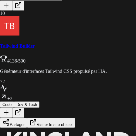
10
Tailwind Builder
#
136
/500
Générateur d'interfaces Tailwind CSS propulsé par l'IA.
72
+2
Code
Dev & Tech
Partager
Visiter le site officiel