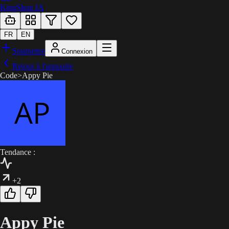
KingShop IA
FR
EN
Soumettre
Connexion
Retour à l'annuaire
Code
>
Appy Pie
Tendance :
+2
Appy Pie