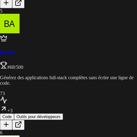
5
Base44
#
68
/500
Générez des applications full-stack complètes sans écrire une ligne de
code.
73
+3
Code
Outils pour développeurs
6