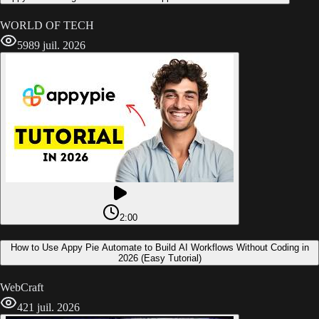
WORLD OF TECH
598
9 juil. 2026
2:00
How to Use Appy Pie Automate to Build AI Workflows Without Coding in
2026 (Easy Tutorial)
WebCraft
4
21 juil. 2026