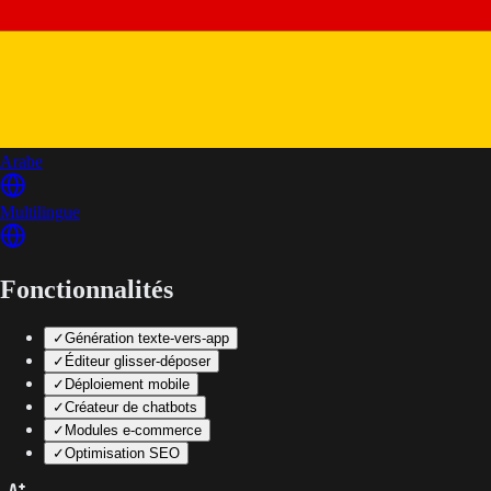
Arabe
Multilingue
Fonctionnalités
✓
Génération texte-vers-app
✓
Éditeur glisser-déposer
✓
Déploiement mobile
✓
Créateur de chatbots
✓
Modules e-commerce
✓
Optimisation SEO