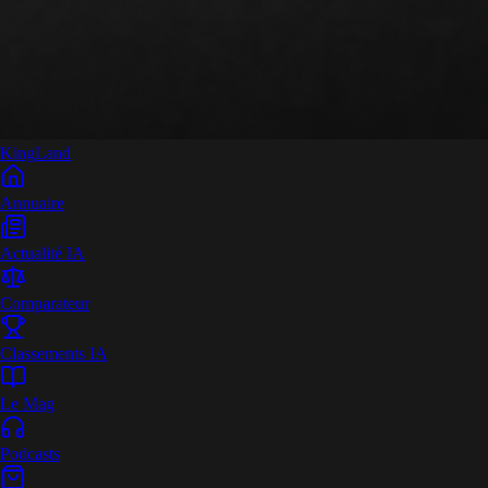
King
Land
Annuaire
Actualité IA
Comparateur
Classements IA
Le Mag
Podcasts