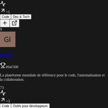
+1
Code
Dev & Tech
9
GitHub
#
64
/500
La plateforme mondiale de référence pour le code, l'automatisation et
la collaboration.
73
+3
Code
Outils pour développeurs