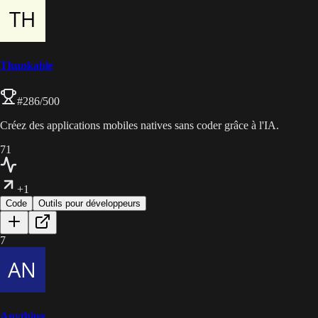
Thunkable
#
286
/500
Créez des applications mobiles natives sans coder grâce à l'IA.
71
+1
Code
Outils pour développeurs
7
Anything