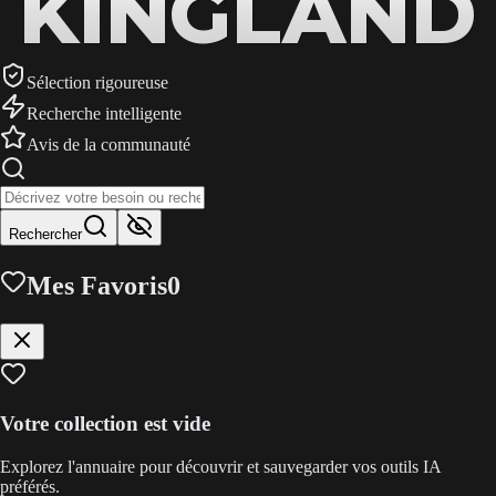
KINGLAND
KINGLAND
KINGLAND
Sélection rigoureuse
Recherche intelligente
Avis de la communauté
Rechercher
Mes Favoris
0
Votre collection est vide
Explorez l'annuaire pour découvrir et sauvegarder vos outils IA
préférés.