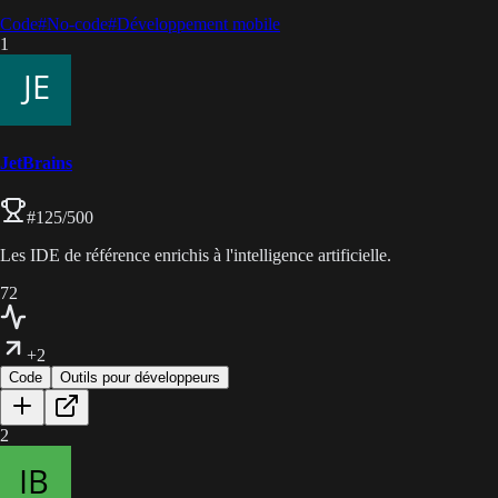
Code
#
No-code
#
Développement mobile
1
JetBrains
#
125
/500
Les IDE de référence enrichis à l'intelligence artificielle.
72
+2
Code
Outils pour développeurs
2