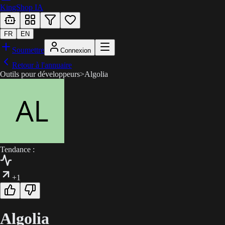
KingShop IA
FR
EN
Soumettre
Connexion
Retour à l'annuaire
Outils pour développeurs
>
Algolia
Tendance :
+1
Algolia