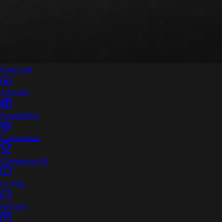
King
Land
Annuaire
Actualité IA
Comparateur
Classements IA
Le Mag
Podcasts