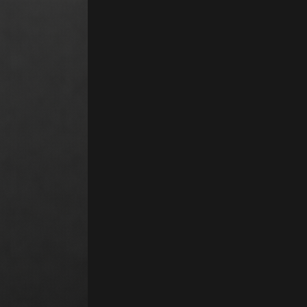
 Freemium, Abonnement. Algolia est une plateforme de recherche et de dé