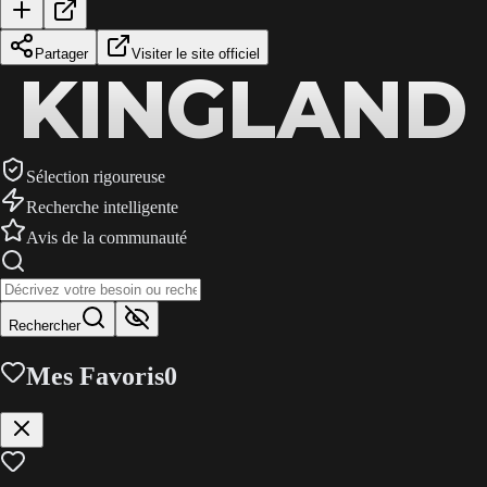
Partager
Visiter le site officiel
KINGLAND
KINGLAND
KINGLAND
Sélection rigoureuse
Recherche intelligente
Avis de la communauté
Rechercher
Mes Favoris
0