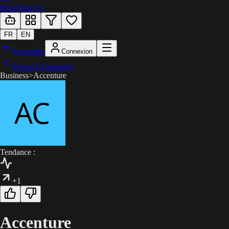
KingShop IA
FR
EN
Soumettre
Connexion
Retour à l'annuaire
Business
>
Accenture
Tendance :
+1
Accenture