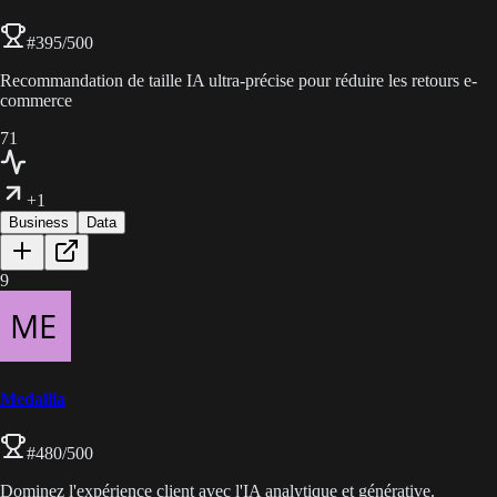
#
395
/500
Recommandation de taille IA ultra-précise pour réduire les retours e-
commerce
71
+1
Business
Data
9
Medallia
#
480
/500
Dominez l'expérience client avec l'IA analytique et générative.