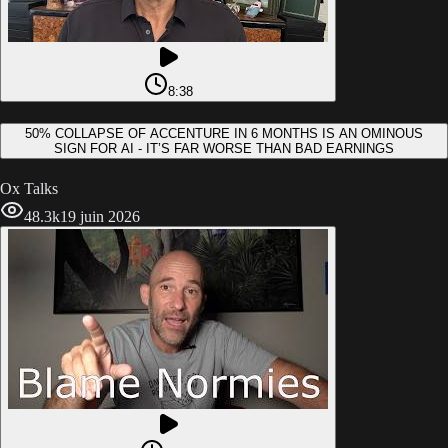
8:38
50% COLLAPSE OF ACCENTURE IN 6 MONTHS IS AN OMINOUS
SIGN FOR AI - IT’S FAR WORSE THAN BAD EARNINGS
Ox Talks
48.3k
19 juin 2026