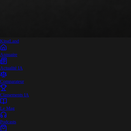
King
Land
Annuaire
Actualité IA
Comparateur
Classements IA
Le Mag
Podcasts