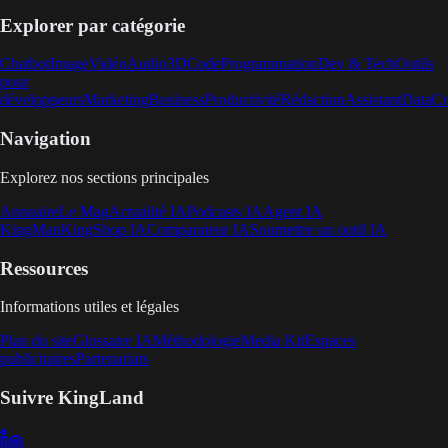
Explorer par catégorie
Chatbot
Image
Vidéo
Audio
3D
Code
Programmation
Dev & Tech
Outils
pour
développeurs
Marketing
Business
Productivité
Rédaction
Assistant
Data
Cr
Navigation
Explorez nos sections principales
Annuaire
Le Mag
Actualité IA
Podcasts IA
Agent IA
KingMan
KingShop IA
Comparateur IA
Soumettre un outil IA
Ressources
Informations utiles et légales
Plan du site
Glossaire IA
Méthodologie
Media Kit
Espaces
publicitaires
Partenariats
Suivre KingLand