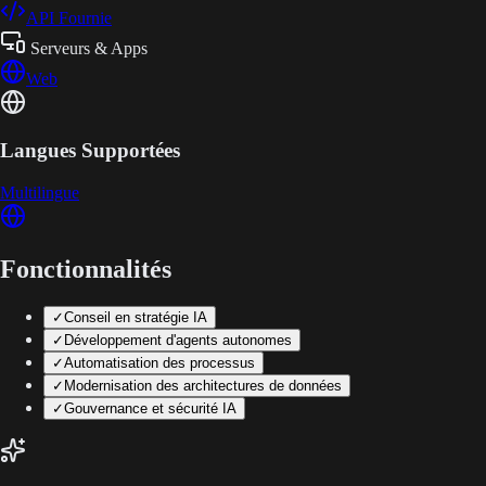
API Fournie
Serveurs & Apps
Web
Langues Supportées
Multilingue
Fonctionnalités
✓
Conseil en stratégie IA
✓
Développement d'agents autonomes
✓
Automatisation des processus
✓
Modernisation des architectures de données
✓
Gouvernance et sécurité IA