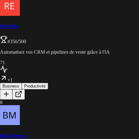
RevPilot
#
356
/500
Automatisez vos CRM et pipelines de vente grâce à l'IA
71
+1
Business
Productivité
8
Bold Metrics