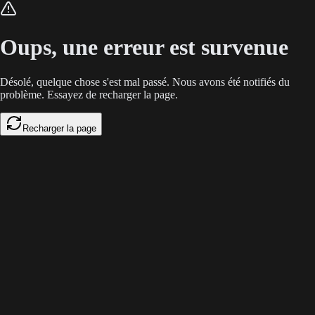
Le dérushage manuel des vidéos B2B épuise la rentabilité des équipes ma
Oups, une erreur est survenue
Désolé, quelque chose s'est mal passé. Nous avons été notifiés du
problème. Essayez de recharger la page.
Recharger la page