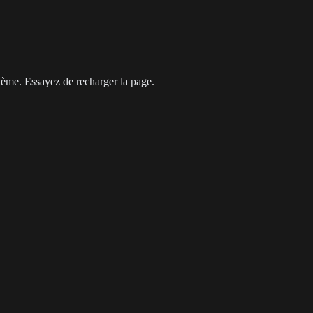
 bourse alternative de trading prédictif liquide. Malgré des turbulence
lème. Essayez de recharger la page.