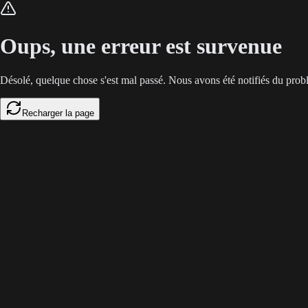
Face à l'instabilité géopolitique, Polymarket s'impose en 2026 comme une
Oups, une erreur est survenue
Désolé, quelque chose s'est mal passé. Nous avons été notifiés du prob
Recharger la page