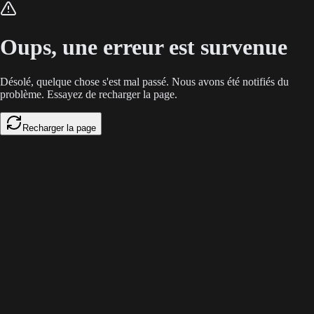
Face à l'explosion des coûts liés aux abonnements SaaS, MuleRun propose
Oups, une erreur est survenue
Désolé, quelque chose s'est mal passé. Nous avons été notifiés du
problème. Essayez de recharger la page.
Recharger la page