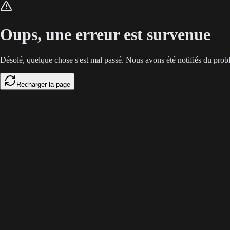
L'overdose de contenus générés par l'IA détruit la fiabilité de la re
Oups, une erreur est survenue
Désolé, quelque chose s'est mal passé. Nous avons été notifiés du prob
Recharger la page