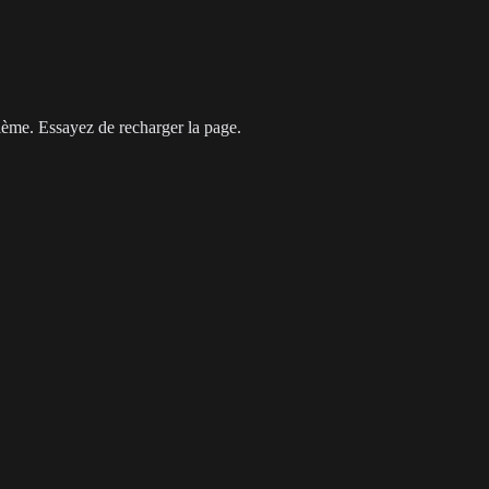
cherche web. Pour accéder aux données brutes, les professionnels déplo
lème. Essayez de recharger la page.