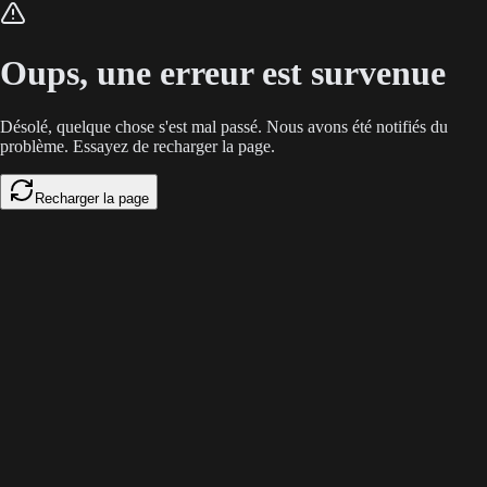
En 2026, les chatbots 100% génératifs font chuter la conversion B2B à c
Oups, une erreur est survenue
Désolé, quelque chose s'est mal passé. Nous avons été notifiés du
problème. Essayez de recharger la page.
Recharger la page