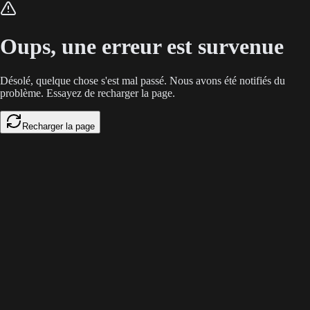
L'itération vidéo IA est coûteuse à cause des hallucinations visuelles. 
Oups, une erreur est survenue
Désolé, quelque chose s'est mal passé. Nous avons été notifiés du
problème. Essayez de recharger la page.
Recharger la page