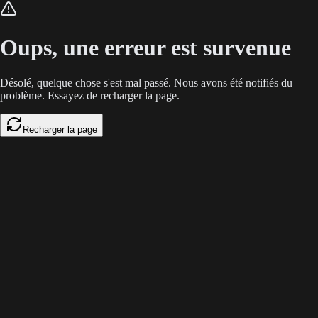
L'anxiété générée par les bots de réunion freine les négociations B2B. E
Oups, une erreur est survenue
Désolé, quelque chose s'est mal passé. Nous avons été notifiés du
problème. Essayez de recharger la page.
Recharger la page