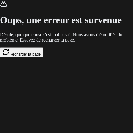
Face au goulot d'étranglement de la post-production manuelle, VEED ouvre
Oups, une erreur est survenue
Désolé, quelque chose s'est mal passé. Nous avons été notifiés du
problème. Essayez de recharger la page.
Recharger la page